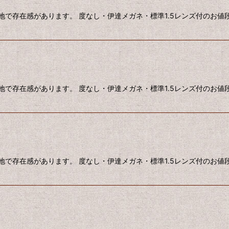
生地で存在感があります。 度なし・伊達メガネ・標準1.5レンズ付のお
生地で存在感があります。 度なし・伊達メガネ・標準1.5レンズ付のお
生地で存在感があります。 度なし・伊達メガネ・標準1.5レンズ付のお