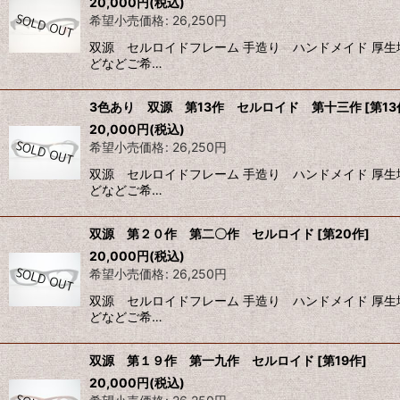
20,000
円
(税込)
並び順
:
希望小売価格
:
26,250
円
双源 セルロイドフレーム 手造り ハンドメイド 厚
どなどご希…
3色あり 双源 第13作 セルロイド 第十三作
[
第13
20,000
円
(税込)
希望小売価格
:
26,250
円
双源 セルロイドフレーム 手造り ハンドメイド 厚
どなどご希…
双源 第２０作 第二〇作 セルロイド
[
第20作
]
20,000
円
(税込)
希望小売価格
:
26,250
円
双源 セルロイドフレーム 手造り ハンドメイド 厚
どなどご希…
双源 第１９作 第一九作 セルロイド
[
第19作
]
20,000
円
(税込)