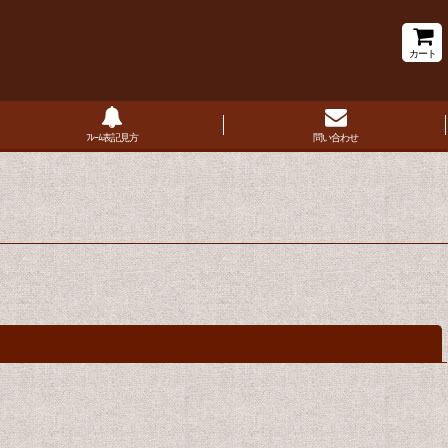
カート
ﾌﾚｰﾑ表記見方
問い合わせ
閉じる