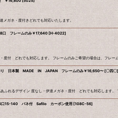
￥16,800
[
5025
]
絞り込む
し・伊達メガネ・度付きどれでも対応いたします。
8口 フレームのみ￥17,640
[
H-4022
]
・度付 どれでも対応します。 フレームのみご希望の場合は、フレームの
日本製 MADE IN JAPAN フレームのみ￥16,650〜
[
〇四〇
レトロ感あふれるデザイン 度なし・伊達メガネ・度付 どれでも対応します。
56口15-140 バネ付 Safilo カーボン使用
[
108C-56
]