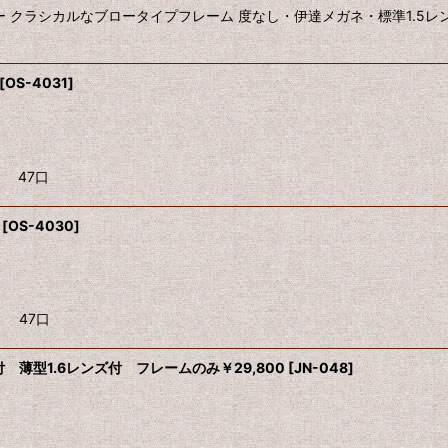
ー クラシカルなブロータイプフレーム 度なし・伊達メガネ・標準1.5
[
OS-4031
]
 47口
[
OS-4030
]
用 47口
 薄型1.6レンズ付 フレームのみ￥29,800
[
JN-048
]