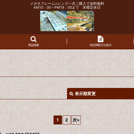
メガネフレーム+レンズ一式ご購入で送料無料
AM10：00～PM19：00まで 木曜定休日
商品検索
特定商取引法表示
表示順変更
1
2
次
»