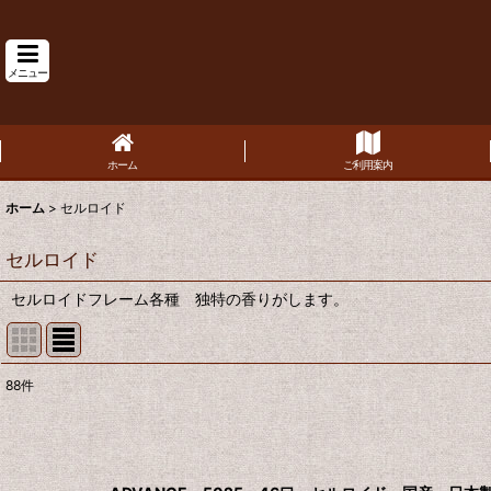
メニュー
ホーム
ご利用案内
ホーム
>
セルロイド
セルロイド
セルロイドフレーム各種 独特の香りがします。
88
件
表示数
:
並び順
: