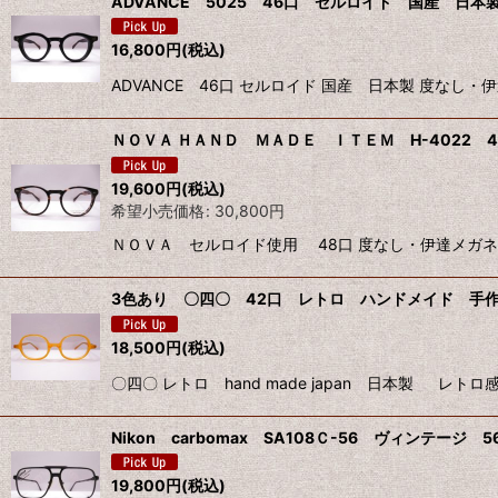
ADVANCE 5025 46口 セルロイド 国産 日本製 
16,800
円
(税込)
ADVANCE 46口 セルロイド 国産 日本製 度な
ＮＯＶＡ ＨＡＮＤ ＭＡＤＥ ＩＴＥＭ H-4022 4
19,600
円
(税込)
希望小売価格
:
30,800
円
ＮＯＶＡ セルロイド使用 48口 度なし・伊達メガネ
3色あり 〇四〇 42口 レトロ ハンドメイド 手作り 
18,500
円
(税込)
〇四〇 レトロ hand made japan 日本製 
Nikon carbomax SA108Ｃ-56 ヴィンテージ 
19,800
円
(税込)