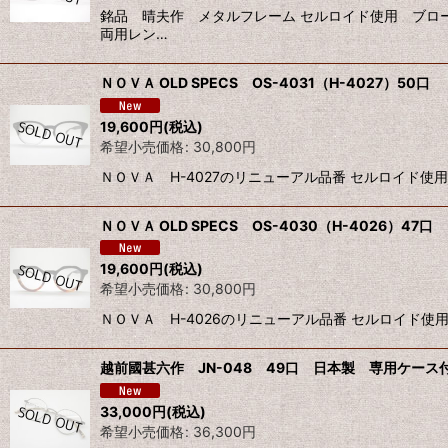
銘品 晴夫作 メタルフレーム セルロイド使用 ブロ
両用レン…
ＮＯＶＡ OLD SPECS OS-4031（H-4027）50口
19,600
円
(税込)
希望小売価格
:
30,800
円
ＮＯＶＡ H-4027のリニューアル品番 セルロイド使用
ＮＯＶＡ OLD SPECS OS-4030（H-4026）47口
19,600
円
(税込)
希望小売価格
:
30,800
円
ＮＯＶＡ H-4026のリニューアル品番 セルロイド使
越前國甚六作 JN-048 49口 日本製 専用ケース付
33,000
円
(税込)
希望小売価格
:
36,300
円