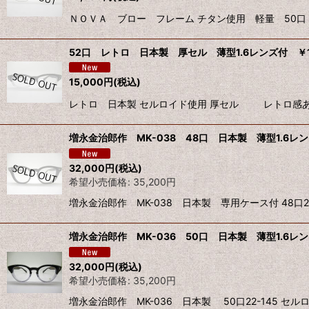
ＮＯＶＡ ブロー フレーム チタン使用 軽量 50口
52口 レトロ 日本製 厚セル 薄型1.6レンズ付 ￥13
15,000
円
(税込)
レトロ 日本製 セルロイド使用 厚セル レトロ感あふ
増永金治郎作 MK-038 48口 日本製 薄型1.6レン
32,000
円
(税込)
希望小売価格
:
35,200
円
増永金治郎作 MK-038 日本製 専用ケース付 48口22
増永金治郎作 MK-036 50口 日本製 薄型1.6レン
32,000
円
(税込)
希望小売価格
:
35,200
円
増永金治郎作 MK-036 日本製 50口22-145 セルロ