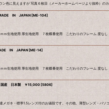
ン色に見えますが 写真６枚目（メーカーホームページより抜粋）のカラーに
DE IN JAPAN
[
ME-104
]
ｍｍ生地使用 厚生地使用 ７枚蝶番使用 こだわりのフレーム 度なし
E IN JAPAN
[
ME-14
]
ｍｍ生地使用 厚生地使用 ７枚蝶番使用 こだわりのフレーム 度なし
国産 日本製 ￥15,000
[
5806
]
し・伊達メガネ・標準1.5レンズ付のお値段です。その他、薄型レンズ・パ