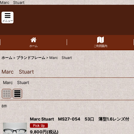
Marc Stuart
メニュー
ホーム
ご利用案内
ホーム
>
ブランドフレーム
>
Marc Stuart
Marc Stuart
Marc Stuart
8
件
表示数
:
Marc Stuart MS27-054 53口 薄型1.6レン
並び順
:
9,800
円
(税込)