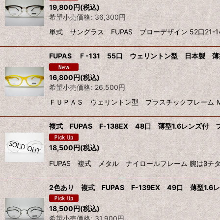
19,800
円
(税込)
希望小売価格
:
36,300
円
単式 サングラス FUPAS ブローデザイン 52口21
FUPAS Ｆ-131 55口 ウェリントン型 日本製 薄型
16,800
円
(税込)
希望小売価格
:
26,500
円
ＦＵＰＡＳ ウェリントン型 プラスチックフレーム 
複式 FUPAS F-138EX 48口 薄型1.6レンズ付 
18,500
円
(税込)
FUPAS 複式 メタル ナイロールフレーム 腕はβチタン
2色あり 複式 FUPAS F-139EX 49口 薄型1.6
18,500
円
(税込)
希望小売価格
:
31,900
円