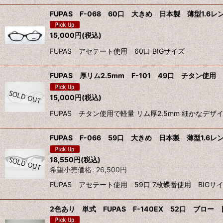
FUPAS F-068 60口 大きめ 日本製 薄型1.6レ
15,000
円
(税込)
FUPAS アセテート使用 60口 BIGサイズ
FUPAS 厚リム2.5mm F-101 49口 チタン使用 
15,000
円
(税込)
FUPAS チタン使用で軽量 リム厚2.5mm 細かな
FUPAS F-066 59口 大きめ 日本製 薄型1.6レン
18,550
円
(税込)
希望小売価格
:
26,500
円
FUPAS アセテート使用 59口 7枚蝶番使用 BI
2色あり 単式 FUPAS F-140EX 52口 ブロー 