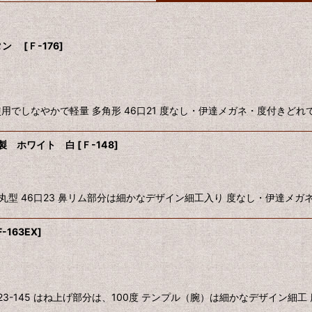
チタン
[
Ｆ-176
]
絞り込む
使用でしなやかで軽量 多角形 46口21 度なし・伊達メガネ・度付きど
本製 ホワイト 白
[
Ｆ-148
]
 丸型 46口23 鼻リム部分は細かなデザイン細工入り 度なし・伊達メ
F-163EX
]
口23-145 はね上げ部分は、100度 テンプル（腕）は細かなデザイン