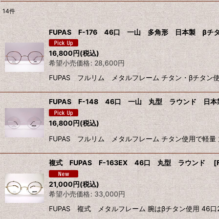
14
件
表示数
:
FUPAS F-176 46口 一山 多角形 日本製 β
並び順
:
16,800
円
(税込)
希望小売価格
:
28,600
円
FUPAS フルリム メタルフレーム チタン・βチタン
FUPAS F-148 46口 一山 丸型 ラウンド 日
16,800
円
(税込)
FUPAS フルリム メタルフレーム チタン使用で軽量
複式 FUPAS F-163EX 46口 丸型 ラウンド
[
21,000
円
(税込)
希望小売価格
:
33,000
円
FUPAS 複式 メタルフレーム 腕はβチタン使用 46