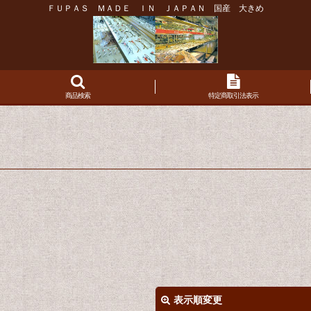
ＦＵＰＡＳ ＭＡＤＥ ＩＮ ＪＡＰＡＮ 国産 大きめ
商品検索
特定商取引法表示
表示順変更