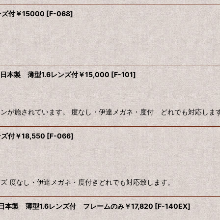
ンズ付￥15000
[
F-068
]
日本製 薄型1.6レンズ付￥15,000
[
F-101
]
デザインが施されています。 度なし・伊達メガネ・度付 どれでも対応します
ズ付￥18,550
[
F-066
]
Gサイズ 度なし・伊達メガネ・度付きどれでも対応致します。
日本製 薄型1.6レンズ付 フレームのみ￥17,820
[
F-140EX
]