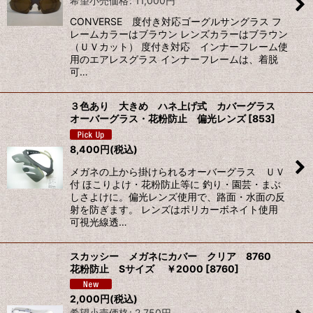
希望小売価格
:
11,000
円
CONVERSE 度付き対応ゴーグルサングラス フ
レームカラーはブラウン レンズカラーはブラウン
（ＵＶカット） 度付き対応 インナーフレーム使
用のエアレスグラス インナーフレームは、着脱
可…
３色あり 大きめ ハネ上げ式 カバーグラス
オーバーグラス・花粉防止 偏光レンズ
[
853
]
8,400
円
(税込)
メガネの上から掛けられるオーバーグラス ＵＶ
付 ほこりよけ・花粉防止等に 釣り・園芸・まぶ
しさよけに。偏光レンズ使用で、路面・水面の反
射を防ぎます。 レンズはポリカーボネイト使用
可視光線透…
スカッシー メガネにカバー クリア 8760
花粉防止 Sサイズ ￥2000
[
8760
]
2,000
円
(税込)
希望小売価格
:
2,750
円