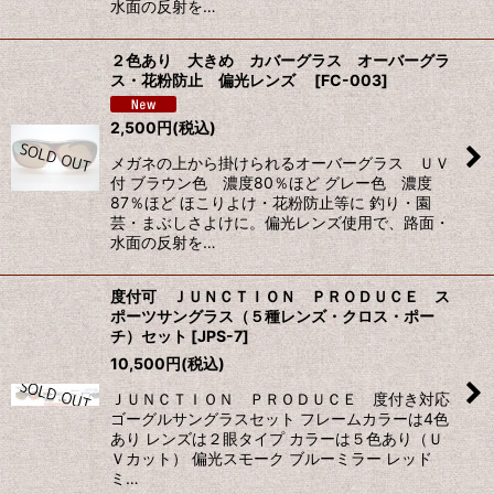
水面の反射を…
２色あり 大きめ カバーグラス オーバーグラ
ス・花粉防止 偏光レンズ
[
FC-003
]
2,500
円
(税込)
メガネの上から掛けられるオーバーグラス ＵＶ
付 ブラウン色 濃度80％ほど グレー色 濃度
87％ほど ほこりよけ・花粉防止等に 釣り・園
芸・まぶしさよけに。偏光レンズ使用で、路面・
水面の反射を…
度付可 ＪＵＮＣＴＩＯＮ ＰＲＯＤＵＣＥ ス
ポーツサングラス（５種レンズ・クロス・ポー
チ）セット
[
JPS-7
]
10,500
円
(税込)
ＪＵＮＣＴＩＯＮ ＰＲＯＤＵＣＥ 度付き対応
ゴーグルサングラスセット フレームカラーは4色
あり レンズは２眼タイプ カラーは５色あり（Ｕ
Ｖカット） 偏光スモーク ブルーミラー レッド
ミ…