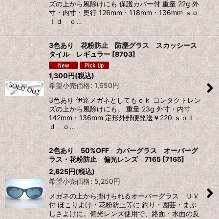
ズの上から風除けにも 保護カバー付 重量 22g 外
寸・内寸・奥行 126mm・118mm・136mm ｓｏ
ｌｄ ｏ…
3色あり 花粉防止 防塵グラス スカッシース
タイル レギュラー
[
8703
]
1,300
円
(税込)
希望小売価格
:
1,650
円
3色あり 伊達メガネとしてもｏｋ コンタクトレン
ズの上から風除けにも。 重量 23g 外寸・内寸
142mm・136mm 定形外郵便発送￥220 ｓｏｌ
ｄ ｏ…
2色あり 50%OFF カバーグラス オーバーグ
ラス・花粉防止 偏光レンズ 7165
[
7165
]
2,625
円
(税込)
希望小売価格
:
5,250
円
メガネの上から掛けられるオーバーグラス ＵＶ
付 ほこりよけ・花粉防止等に 釣り・園芸・まぶ
しさよけに。偏光レンズ使用で、路面・水面の反