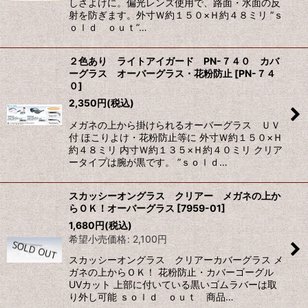
しさよけに。偏光レンズ使用で、路面・水面の反
射を防ぎます。外寸Ｗ約１５０×Ｈ約４８ミリ ”ｓ
ｏｌｄ ｏｕｔ”…
２色あり ライトアイガード PN-７４０ カバ
ーグラス オーバーグラス・花粉防止
[
PN-７４
０
]
2,350
円
(税込)
メガネの上から掛けられるオーバーグラス ＵＶ
付 ほこりよけ・花粉防止等に 外寸Ｗ約１５０×Ｈ
約４８ミリ 内寸Ｗ約１３５×Ｈ約４０ミリ クリア
ータイプは腕が黒です。 ”ｓｏｌｄ…
スカッシーオングラス クリアー メガネの上か
らＯＫ！オーバーグラス
[
7959-01
]
1,680
円
(税込)
希望小売価格
:
2,100
円
スカッシーオングラス クリアーカバーグラス メ
ガネの上からＯＫ！ 花粉防止・カバーゴーグル
UVカット 上部に付いている黒いゴムラバーは取
り外し可能 ｓｏｌｄ ｏｕｔ 商品…