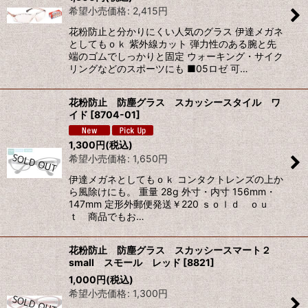
希望小売価格
:
2,415
円
花粉防止と分かりにくい人気のグラス 伊達メガネ
としてもｏｋ 紫外線カット 弾力性のある腕と先
端のゴムでしっかりと固定 ウォーキング・サイク
リングなどのスポーツにも ■05ロゼ 可…
花粉防止 防塵グラス スカッシースタイル ワ
イド
[
8704-01
]
1,300
円
(税込)
希望小売価格
:
1,650
円
伊達メガネとしてもｏｋ コンタクトレンズの上か
ら風除けにも。 重量 28g 外寸・内寸 156mm・
147mm 定形外郵便発送￥220 ｓｏｌｄ ｏｕ
ｔ 商品でもお…
花粉防止 防塵グラス スカッシースマート２
small スモール レッド
[
8821
]
1,000
円
(税込)
希望小売価格
:
1,300
円