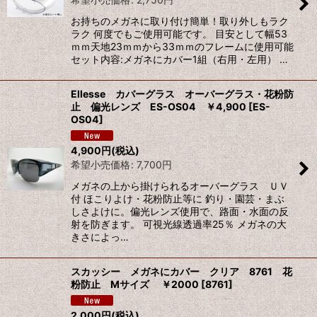
お持ちのメガネに取り付け簡単！取り外しもラク
ラク 何度でもご使用可能です。 目安として幅53
ｍｍ天地23ｍｍから33ｍｍのフレームに使用可能
セット内容:メガネにカバー1組（右用・左用） …
Ellesse カバーグラス オーバーグラス・花粉防
止 偏光レンズ ES-OS04 ￥4,900
[
ES-
OS04
]
4,900
円
(税込)
希望小売価格
:
7,700
円
メガネの上から掛けられるオーバーグラス ＵＶ
付 ほこりよけ・花粉防止等に 釣り・園芸・まぶ
しさよけに。偏光レンズ使用で、路面・水面の反
射を防ぎます。 可視光線透過率25％ メガネの大
きさによっ…
スカッシー メガネにカバー クリア 8761 花
粉防止 Mサイズ ￥2000
[
8761
]
2,000
円
(税込)