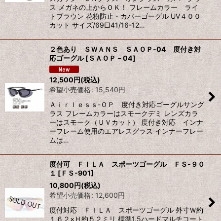
ス メガネの上からＯＫ！ フレームカラー ライ
トブラウン 花粉防止・カバーゴーグル UV４００
カット サイズ/69□41/16-12…
２色あり ＳＷＡＮＳ ＳＡＯＰ-04 度付き対
応ゴーグル
[
ＳＡＯＰ－04
]
12,500
円
(税込)
希望小売価格
:
15,540
円
Ａｉｒｌｅｓｓ-ＯＰ 度付き対応ゴーグルサング
ラス フレームカラーはスモークデミ レンズカラ
ーはスモーク（ＵＶカット） 度付き対応 インナ
ーフレーム使用のエアレスグラス インナーフレー
ムは…
度付可 ＦＩＬＡ スポーツゴーグル ＦＳ-９０
１
[
ＦＳ-901
]
10,800
円
(税込)
希望小売価格
:
12,600
円
度付対応 ＦＩＬＡ スポーツゴーグル 外寸Ｗ約
１６２×Ｈ約５２ミリ 標準1.5ハードマルチコート