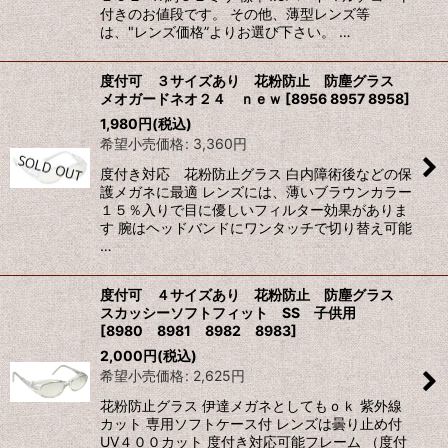
付きのお値段です。 その他、薄型レンズ等
は、"レンズ価格”よりお選び下さい。 …
度付可 ３サイズあり 花粉防止 防塵グラス
メオガードネオ２４ ｎｅｗ
[
8956 8957 8958
]
1,980
円
(税込)
希望小売価格
:
3,360
円
度付き対応 花粉防止グラス 白内障術後などの保
護メガネに最適 レンズには、薄いブラウンカラー
１５％入りで目に優しいフィルター効果がありま
す 腕はヘッドバンドにワンタッチで切り替え可能
…
度付可 ４サイズあり 花粉防止 防塵グラス
スカッシーソフトフィット SS 子供用
[
8980 8981 8982 8983
]
2,000
円
(税込)
希望小売価格
:
2,625
円
花粉防止グラス 伊達メガネとしてもｏｋ 紫外線
カット 専用ソフトケース付 レンズは曇り止め付
UV４００カット 度付き対応可能フレーム （度付