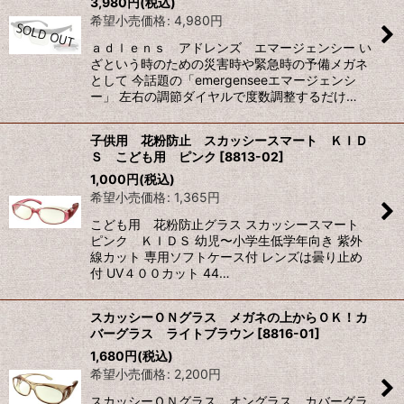
3,980
円
(税込)
希望小売価格
:
4,980
円
ａｄｌｅｎｓ アドレンズ エマージェンシー い
ざという時のための災害時や緊急時の予備メガネ
として 今話題の「emergenseeエマージェンシ
ー」 左右の調節ダイヤルで度数調整するだけ…
子供用 花粉防止 スカッシースマート ＫＩＤ
Ｓ こども用 ピンク
[
8813-02
]
1,000
円
(税込)
希望小売価格
:
1,365
円
こども用 花粉防止グラス スカッシースマート
ピンク ＫＩＤＳ 幼児〜小学生低学年向き 紫外
線カット 専用ソフトケース付 レンズは曇り止め
付 UV４００カット 44…
スカッシーＯＮグラス メガネの上からＯＫ！カ
バーグラス ライトブラウン
[
8816-01
]
1,680
円
(税込)
希望小売価格
:
2,200
円
スカッシーＯＮグラス オングラス カバーグラ