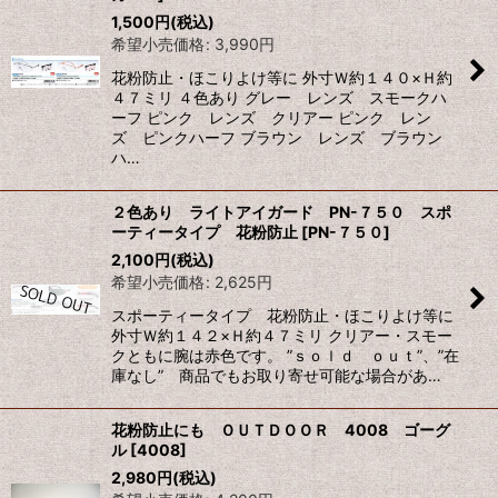
1,500
円
(税込)
希望小売価格
:
3,990
円
花粉防止・ほこりよけ等に 外寸Ｗ約１４０×Ｈ約
４７ミリ ４色あり グレー レンズ スモークハ
ーフ ピンク レンズ クリアー ピンク レン
ズ ピンクハーフ ブラウン レンズ ブラウン
ハ…
２色あり ライトアイガード PN-７５０ スポ
ーティータイプ 花粉防止
[
PN-７５０
]
2,100
円
(税込)
希望小売価格
:
2,625
円
スポーティータイプ 花粉防止・ほこりよけ等に
外寸Ｗ約１４２×Ｈ約４７ミリ クリアー・スモー
クともに腕は赤色です。 ”ｓｏｌｄ ｏｕｔ”、”在
庫なし” 商品でもお取り寄せ可能な場合があ…
花粉防止にも ＯＵＴＤＯＯＲ 4008 ゴーグ
ル
[
4008
]
2,980
円
(税込)