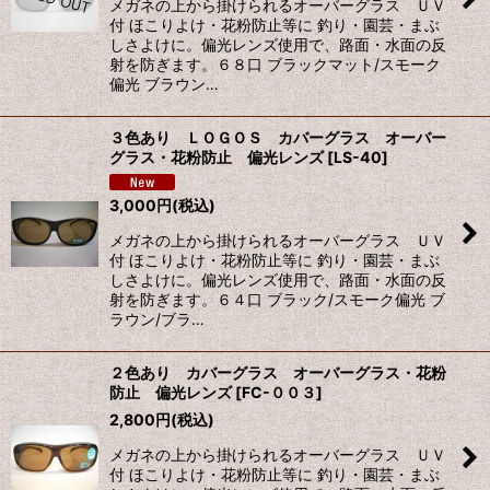
メガネの上から掛けられるオーバーグラス ＵＶ
付 ほこりよけ・花粉防止等に 釣り・園芸・まぶ
しさよけに。偏光レンズ使用で、路面・水面の反
射を防ぎます。６８口 ブラックマット/スモーク
偏光 ブラウン…
３色あり ＬＯＧＯＳ カバーグラス オーバー
グラス・花粉防止 偏光レンズ
[
LS-40
]
3,000
円
(税込)
メガネの上から掛けられるオーバーグラス ＵＶ
付 ほこりよけ・花粉防止等に 釣り・園芸・まぶ
しさよけに。偏光レンズ使用で、路面・水面の反
射を防ぎます。６４口 ブラック/スモーク偏光 ブ
ラウン/ブラ…
２色あり カバーグラス オーバーグラス・花粉
防止 偏光レンズ
[
FC-００３
]
2,800
円
(税込)
メガネの上から掛けられるオーバーグラス ＵＶ
付 ほこりよけ・花粉防止等に 釣り・園芸・まぶ