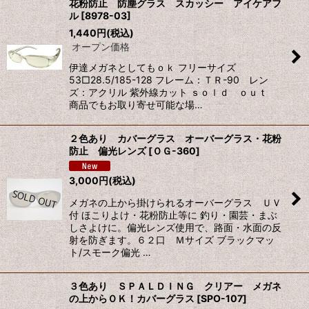
花粉防止 防塵グラス スカッシー アイケアフ
ル
[
8978-03
]
1,440
円
(税込)
オープン価格
伊達メガネとしてもｏｋ フリーサイズ
53□28.5/185-128 フレーム：ＴＲ-90 レン
ズ：アクリル 紫外線カット ｓｏｌｄ ｏｕｔ
商品でもお取り寄せ可能な場…
２色あり カバーグラス オーバーグラス・花粉
防止 偏光レンズ
[
ＯＧ-360
]
3,000
円
(税込)
メガネの上から掛けられるオーバーグラス ＵＶ
付 ほこりよけ・花粉防止等に 釣り・園芸・まぶ
しさよけに。偏光レンズ使用で、路面・水面の反
射を防ぎます。６２口 Ｍサイズ ブラックマッ
ト/スモーク偏光 …
３色あり ＳＰＡＬＤＩＮＧ クリアー メガネ
の上からＯＫ！カバーグラス
[
SPO-107
]