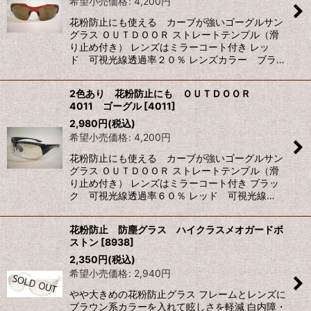
希望小売価格
:
4,200
円
花粉防止にも使える カーブが強いゴーグルサン
グラス ＯＵＴＤＯＯＲ ストレートテンプル（滑
り止め付き） レンズはミラーコート付き レッ
ド 可視光線透過率２０％ レンズカラー ブラ…
2色あり 花粉防止にも ＯＵＴＤＯＯＲ
4011 ゴーグル
[
4011
]
2,980
円
(税込)
希望小売価格
:
4,200
円
花粉防止にも使える カーブが強いゴーグルサン
グラス ＯＵＴＤＯＯＲ ストレートテンプル（滑
り止め付き） レンズはミラーコート付き ブラッ
ク 可視光線透過率６０％ レッド 可視光線…
花粉防止 防塵グラス ハイクラスメオガードボ
ストン
[
8938
]
2,350
円
(税込)
希望小売価格
:
2,940
円
やや大きめの花粉防止グラス フレームとレンズに
ブラウン系カラーを入れて眩しさを軽減 白内障・