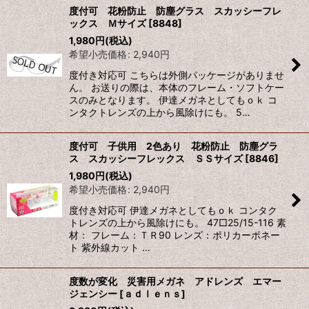
度付可 花粉防止 防塵グラス スカッシーフレ
ックス Ｍサイズ
[
8848
]
1,980
円
(税込)
希望小売価格
:
2,940
円
度付き対応可 こちらは外側パッケージがありませ
ん。 お送りの際は、本体のフレーム・ソフトケー
スのみとなります。 伊達メガネとしてもｏｋ コ
ンタクトレンズの上から風除けにも。 5…
度付可 子供用 2色あり 花粉防止 防塵グラ
ス スカッシーフレックス ＳＳサイズ
[
8846
]
1,980
円
(税込)
希望小売価格
:
2,940
円
度付き対応可 伊達メガネとしてもｏｋ コンタク
トレンズの上から風除けにも。 47□25/15-116 素
材： フレーム：ＴＲ90 レンズ：ポリカーボネー
ト 紫外線カット …
度数が変化 災害用メガネ アドレンズ エマー
ジェンシー
[
ａｄｌｅｎｓ
]