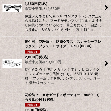
1,350
円
(税込)
希望小売価格
:
1,650
円
伊達メガネとしてもｏｋ コンタクトレンズの上か
ら風除けにも。 フードがテンプル（ツル）より少
し内側についているので、目立ちにくく、自然 く
もり止め UVカット付き 外寸・内寸 134m…
度付可 花粉防止 防塵グラス スカッシーフレ
ックス プラス Ｌサイズ ＴＲ90
[
8834
]
2,800
円
(税込)
希望小売価格
:
3,500
円
度付き対応可 伊達メガネとしてもｏｋ コンタク
トレンズの上から風除けにも。 56□19-128 素
材： フレーム：ＴＲ90 レンズ：ポリカーボネー
ト 紫外線カット …
花粉防止 メオガードスポーティー 8959 く
もり止め付
[
8959
]
1,500
円
(税込)