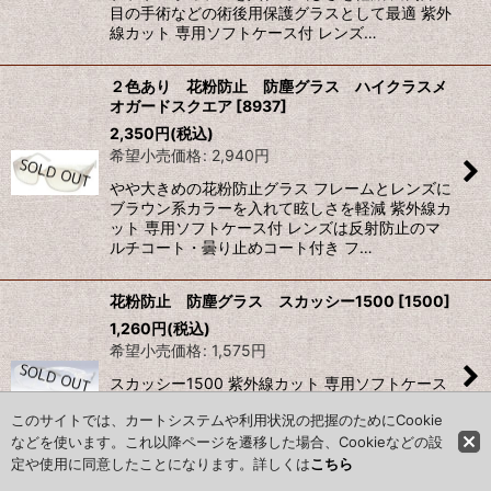
目の手術などの術後用保護グラスとして最適 紫外
線カット 専用ソフトケース付 レンズ…
２色あり 花粉防止 防塵グラス ハイクラスメ
オガードスクエア
[
8937
]
2,350
円
(税込)
希望小売価格
:
2,940
円
やや大きめの花粉防止グラス フレームとレンズに
ブラウン系カラーを入れて眩しさを軽減 紫外線カ
ット 専用ソフトケース付 レンズは反射防止のマ
ルチコート・曇り止めコート付き フ…
花粉防止 防塵グラス スカッシー1500
[
1500
]
1,260
円
(税込)
希望小売価格
:
1,575
円
スカッシー1500 紫外線カット 専用ソフトケース
付 フリーサイズ 146口13-123 ｓｏｌｄ ｏｕ
このサイトでは、カートシステムや利用状況の把握のためにCookie
ｔ 商品でもお取り寄せ可能な場合があります。
お問合わせくだ…
などを使います。これ以降ページを遷移した場合、Cookieなどの設
定や使用に同意したことになります。詳しくは
こちら