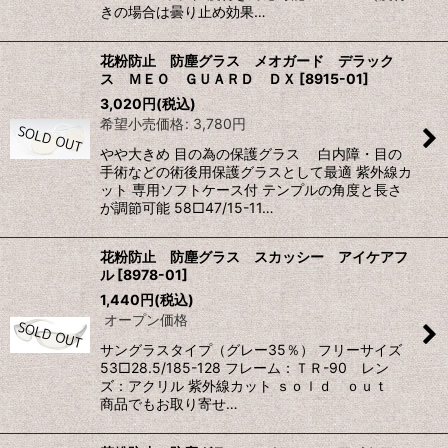
きの場合は曇り止め効果…
花粉防止 防塵グラス メオガード デラック
ス ＭＥＯ ＧＵＡＲＤ ＤＸ
[
8915-01
]
3,020
円
(税込)
希望小売価格
:
3,780
円
やや大きめ 目の為の保護グラス 白内障・目の
手術などの術後用保護グラスとして最適 紫外線カ
ット 専用ソフトケース付 テンプルの角度と長さ
が調節可能 58□47/15-11…
花粉防止 防塵グラス スカッシー アイケアフ
ル
[
8978-01
]
1,440
円
(税込)
オープン価格
サングラスタイプ（グレー35％） フリーサイズ
53□28.5/185-128 フレーム：ＴＲ-90 レン
ズ：アクリル 紫外線カット ｓｏｌｄ ｏｕｔ
商品でもお取り寄せ…