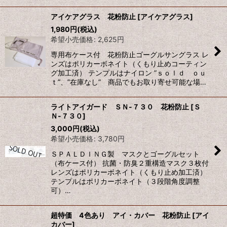
アイケアグラス 花粉防止
[
アイケアグラス
]
1,980
円
(税込)
希望小売価格
:
2,625
円
専用布ケース付 花粉防止ゴーグルサングラス レ
ンズはポリカーボネイト（くもり止めコーティン
グ加工済） テンプルはナイロン ”ｓｏｌｄ ｏｕ
ｔ”、”在庫なし” 商品でもお取り寄せ可能な場…
ライトアイガード ＳＮ-７３０ 花粉防止
[
Ｓ
Ｎ-７３０
]
3,000
円
(税込)
希望小売価格
:
3,780
円
ＳＰＡＬＤＩＮＧ製 マスクとゴーグルセット
（布ケース付） 抗菌・防臭２重構造マスク３枚付
レンズはポリカーボネイト（くもり止め加工済）
テンプルはポリカーボネイト（３段階角度調整
可）…
超特価 4色あり アイ・カバー 花粉防止
[
アイ
カバー
]