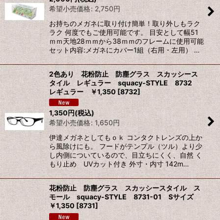
希望小売価格
:
2,750
円
お持ちのメガネに取り付け簡単！取り外しもラク
ラク 何度でもご使用可能です。 目安として幅51
ｍｍ天地28ｍｍから38ｍｍのフレームに使用可能
セット内容:メガネにカバー1組（右用・左用） …
2色あり 花粉防止 防塵グラス スカッシース
タイル レギュラー squacy-STYLE 8732
レギュラー ￥1,350
[
8732
]
1,350
円
(税込)
希望小売価格
:
1,650
円
伊達メガネとしてもｏｋ コンタクトレンズの上か
ら風除けにも。 フードがテンプル（ツル）より少
し内側についているので、目立ちにくく、自然 く
もり止め UVカット付き 外寸・内寸 142m…
花粉防止 防塵グラス スカッシースタイル ス
モール squacy-STYLE 8731-01 Sサイズ
￥1,350
[
8731
]