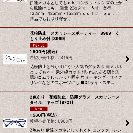
伊達メガネとしてもｏｋ コンタクトレンズの上か
ら風除けにも。 重量 22g 外寸・内寸・奥行
132mm・125mm・152mm ｓｏｌｄ ｏｕｔ
商品でもお取り寄せ可…
花粉防止 スカッシースポーティー 8969 く
もり止め付
[
8969
]
1,500
円
(税込)
希望小売価格
:
2,415
円
花粉防止と分かりにくい人気のグラス 伊達メガネ
としてもｏｋ 紫外線カット 弾力性のある腕と先
端のゴムでしっかりと固定 ウォーキング・サイク
リングなどのスポーツにも ■04ライトスモ…
2色あり 花粉防止 防塵グラス スカッシース
タイル キッズ
[
8701
]
1,560
円
(税込)
希望小売価格
:
1,980
円
2色あり 伊達メガネとしてもｏｋ コンタクトレン