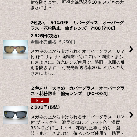
射を防ぎます。 可視光線透過率20％ メガネの大
きさによっ…
2色あり 50%OFF カバーグラス オーバーグ
ラス・花粉防止 偏光レンズ 7168
[
7168
]
2,625
円
(税込)
希望小売価格
:
5,250
円
メガネの上から掛けられるオーバーグラス ＵＶ
付 ほこりよけ・花粉防止等に 釣り・園芸・まぶ
しさよけに。偏光レンズ使用で、路面・水面の反
射を防ぎます。 可視光線透過率20％ メガネの大
きさによっ…
２色あり 大きめ カバーグラス オーバーグラ
ス・花粉防止 偏光レンズ
[
FC-004
]
2,500
円
(税込)
メガネの上から掛けられるオーバーグラス ＵＶ
付 ブラック色 濃度85％ほど レッド色 濃度
85％ほど ほこりよけ・花粉防止等に 釣り・園
芸・まぶしさよけに。偏光レンズ使用で、路面・