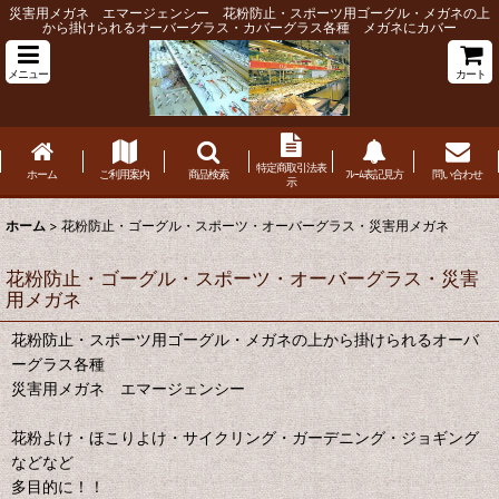
災害用メガネ エマージェンシー 花粉防止・スポーツ用ゴーグル・メガネの上
から掛けられるオーバーグラス・カバーグラス各種 メガネにカバー
メニュー
カート
特定商取引法表
ホーム
ご利用案内
商品検索
ﾌﾚｰﾑ表記見方
問い合わせ
示
ホーム
>
花粉防止・ゴーグル・スポーツ・オーバーグラス・災害用メガネ
花粉防止・ゴーグル・スポーツ・オーバーグラス・災害
用メガネ
花粉防止・スポーツ用ゴーグル・メガネの上から掛けられるオーバ
ーグラス各種
災害用メガネ エマージェンシー
花粉よけ・ほこりよけ・サイクリング・ガーデニング・ジョギング
などなど
多目的に！！