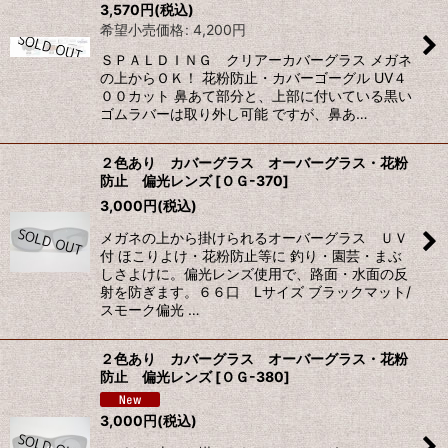
3,570
円
(税込)
希望小売価格
:
4,200
円
ＳＰＡＬＤＩＮＧ クリアーカバーグラス メガネ
の上からＯＫ！ 花粉防止・カバーゴーグル UV４
００カット 鼻あて部分と、上部に付いている黒い
ゴムラバーは取り外し可能 ですが、鼻あ…
２色あり カバーグラス オーバーグラス・花粉
防止 偏光レンズ
[
ＯＧ-370
]
3,000
円
(税込)
メガネの上から掛けられるオーバーグラス ＵＶ
付 ほこりよけ・花粉防止等に 釣り・園芸・まぶ
しさよけに。偏光レンズ使用で、路面・水面の反
射を防ぎます。６６口 Lサイズ ブラックマット/
スモーク偏光 …
２色あり カバーグラス オーバーグラス・花粉
防止 偏光レンズ
[
ＯＧ-380
]
3,000
円
(税込)