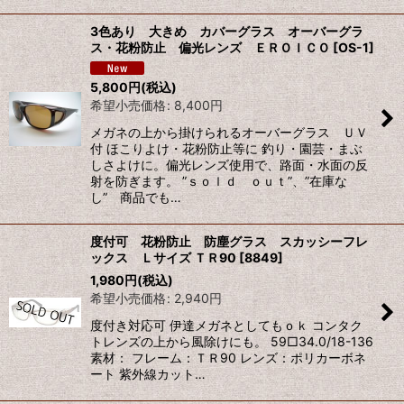
3色あり 大きめ カバーグラス オーバーグラ
ス・花粉防止 偏光レンズ ＥＲＯＩＣＯ
[
OS-1
]
5,800
円
(税込)
希望小売価格
:
8,400
円
メガネの上から掛けられるオーバーグラス ＵＶ
付 ほこりよけ・花粉防止等に 釣り・園芸・まぶ
しさよけに。偏光レンズ使用で、路面・水面の反
射を防ぎます。 ”ｓｏｌｄ ｏｕｔ”、”在庫な
し” 商品でも…
度付可 花粉防止 防塵グラス スカッシーフレ
ックス Ｌサイズ ＴＲ90
[
8849
]
1,980
円
(税込)
希望小売価格
:
2,940
円
度付き対応可 伊達メガネとしてもｏｋ コンタク
トレンズの上から風除けにも。 59□34.0/18-136
素材： フレーム：ＴＲ90 レンズ：ポリカーボネ
ート 紫外線カット…