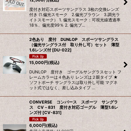
度付き対応スポーツサングラス 3枚の交換レンズ
付き (1.偏光スモーク 2.偏光ブラウン 3.調光ラ
イトスモーク） 1. 偏光スモーク：可視光線透過率
18％、偏光度99％ 2. 偏光ブ…
2色あり 度付 DUNLOP スポーツサングラス
（偏光サングラス付 取り外し可）セット 薄型
1.6レンズ付
[
DU-022
]
15,000
円
(税込)
DUNLOP 度付き ゴーグルサングラスセット フ
レームカラーは４色あり レンズは２眼タイプ ★
ソフトポーチ サングラスは取り外し可能 マグネ
ット式ではなく、差し込みタイプ …
CONVERSE コンバース スポーツ サングラ
ス CV－831 度付き対応ゴーグル 薄型1.6レ
ンズ付
[
CV-831
]
6,000
円
(税込)