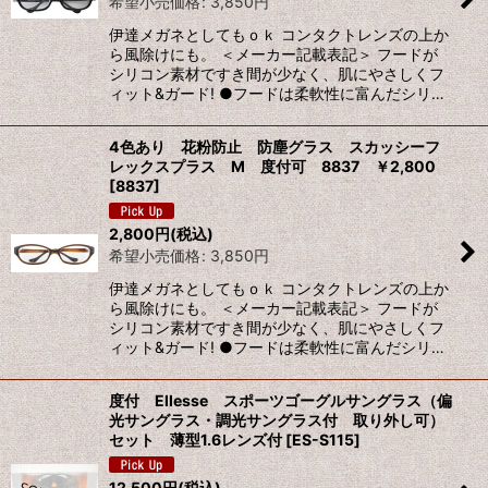
希望小売価格
:
3,850
円
伊達メガネとしてもｏｋ コンタクトレンズの上か
ら風除けにも。 ＜メーカー記載表記＞ フードが
シリコン素材ですき間が少なく、肌にやさしくフ
ィット&ガード! ●フードは柔軟性に富んだシリ…
4色あり 花粉防止 防塵グラス スカッシーフ
レックスプラス M 度付可 8837 ￥2,800
[
8837
]
2,800
円
(税込)
希望小売価格
:
3,850
円
伊達メガネとしてもｏｋ コンタクトレンズの上か
ら風除けにも。 ＜メーカー記載表記＞ フードが
シリコン素材ですき間が少なく、肌にやさしくフ
ィット&ガード! ●フードは柔軟性に富んだシリ…
度付 Ellesse スポーツゴーグルサングラス（偏
光サングラス・調光サングラス付 取り外し可）
セット 薄型1.6レンズ付
[
ES-S115
]
12,500
円
(税込)