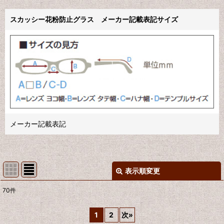
スカッシー花粉防止グラス メーカー記載表記サイズ
メーカー記載表記
表示順変更
閉じる
70
件
表示数
:
1
2
次
»