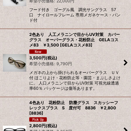
希望小売価格
:
22,000
円
フード付き ゴーグル風 調光サングラス 57
口 ナイロールフレーム 専用メガネケース・バン
ド付
2色あり 人工メラニンで目からUV対策 カバー
グラス オーバーグラス・花粉防止 GELAコス
メ83 ￥3,500
[
GELAコスメ83
]
3,500
円
(税込)
希望小売価格
:
9,790
円
メガネの上から掛けられるオーバーグラス ＵＶ
付 ほこりよけ・花粉防止等・園芸・まぶしさよけ
に。 人口メラニンで目からUV対策 可視光線透過
率60％ パッケージは傷等あります。
4色あり 花粉防止 防塵グラス スカッシーフ
レックスプラス S 度付可 8836 ￥2,800
[
8836
]
2,800
円
(税込)