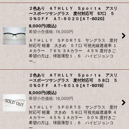
２色あり ＡＴＨＬＬＹ Ｓｐｏｒｔｓ アスリ
ースポーツサングラス 度付対応可 57口 ５
０％ＯＦＦ ＡＴ-６０２０
[
ＡＴ-6020
]
8,000
円
(税込)
希望小売価格
:
16,000
円
ＡＴＨＬＬＹ ＳＰＯＲＴＳ サングラス 度付
対応可 軽量 大きめ ５７口 可視光線透過率 １
Ａカラー ７６％ ３Ａカラー ４５％ 度付きご
希望の方は、球面薄型１．６ ハイビジョンコ
ー…
２色あり ＡＴＨＬＬＹ Ｓｐｏｒｔｓ アスリ
ースポーツサングラス 度付対応可 ５８口 ５
０％ＯＦＦ ＡＴ-６０１９
[
ＡＴ-6019
]
8,000
円
(税込)
希望小売価格
:
16,000
円
ＡＴＨＬＬＹ ＳＰＯＲＴＳ サングラス 度付
対応可 軽量 大きめ ５８口 可視光線透過率 ４
Ａカラー ４５％ １Ａカラー ５０％ 度付きご
希望の方は、球面薄型１．６ ハイビジョンコ
ー…