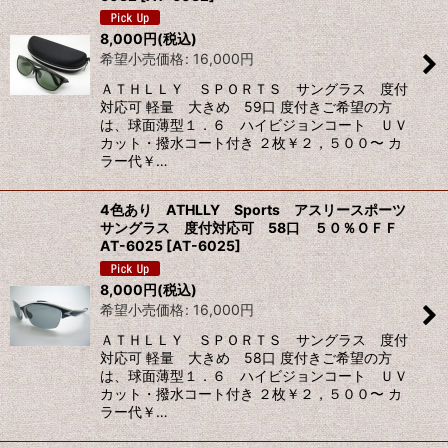
8,000
円
(税込)
絞り込む
希望小売価格
:
16,000
円
ＡＴＨＬＬＹ ＳＰＯＲＴＳ サングラス 度付
対応可 軽量 大きめ 59口 度付きご希望の方
は、球面薄型１．６ ハイビジョンコート ＵＶ
カット・撥水コート付き ２枚￥２，５００〜 カ
ラー代￥…
4色あり ATHLLY Sports アスリースポーツ
サングラス 度付対応可 58口 ５０％ＯＦＦ
AT-6025
[
AT-6025
]
8,000
円
(税込)
希望小売価格
:
16,000
円
ＡＴＨＬＬＹ ＳＰＯＲＴＳ サングラス 度付
対応可 軽量 大きめ 58口 度付きご希望の方
は、球面薄型１．６ ハイビジョンコート ＵＶ
カット・撥水コート付き ２枚￥２，５００〜 カ
ラー代￥…