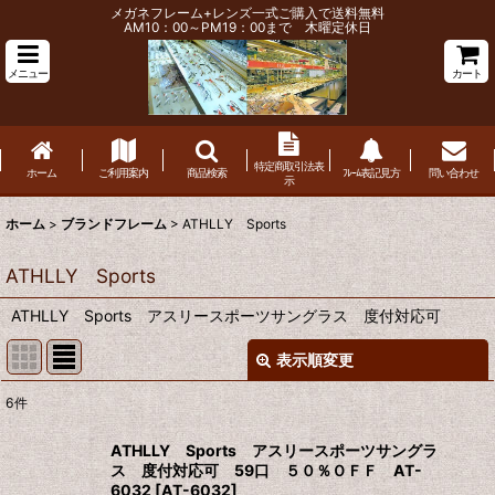
メガネフレーム+レンズ一式ご購入で送料無料
AM10：00～PM19：00まで 木曜定休日
メニュー
カート
特定商取引法表
ホーム
ご利用案内
商品検索
ﾌﾚｰﾑ表記見方
問い合わせ
示
ホーム
>
ブランドフレーム
>
ATHLLY Sports
ATHLLY Sports
ATHLLY Sports アスリースポーツサングラス 度付対応可
表示順変更
閉じる
6
件
表示数
:
ATHLLY Sports アスリースポーツサングラ
ス 度付対応可 59口 ５０％ＯＦＦ AT-
並び順
:
6032
[
AT-6032
]