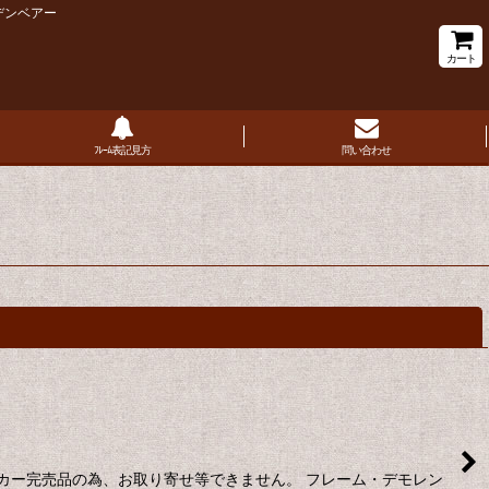
デンベアー
カート
ﾌﾚｰﾑ表記見方
問い合わせ
閉じる
カー完売品の為、お取り寄せ等できません。 フレーム・デモレン