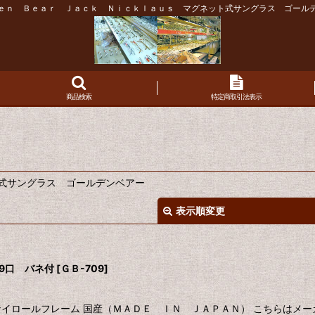
ｅｎ Ｂｅａｒ Ｊａｃｋ Ｎｉｃｋｌａｕｓ マグネット式サングラス ゴール
商品検索
特定商取引法表示
式サングラス ゴールデンベアー
表示順変更
9口 バネ付
[
ＧＢ-709
]
イロールフレーム 国産（ＭＡＤＥ ＩＮ ＪＡＰＡＮ） こちらはメー