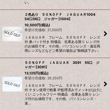
い。
２色あり ５０％ＯＦＦ ＪＡＧＵＡＲ1004
54口56口 ジャガー
[
1004
]
10,500
円
(税込)
希望小売価格
:
21,000
円
ＪＡＧＵＡＲ フレーム ５０％ＯＦＦ レンズ
付 鼻パッド付き 特価品 在庫ある限り レンズ付
のお値段です。その他、パソコンレンズ・遠近両
用レンズなどなどご希望の場合は”御相談下さい。
５０％ＯＦＦ ＪＡＧＵＡＲ 3091 55口 ジ
ャガー
[
3091
]
13,125
円
(税込)
希望小売価格
:
26,250
円
ＪＡＧＵＡＲ フレーム ５０％ＯＦＦ レンズ
付 チタン使用で軽量 IP処理済みでメッキがはげに
くい ニッケルフリー 特価品 在庫ある限り レン
ズ付のお値段です。その他、パソコンレンズ・
遠…