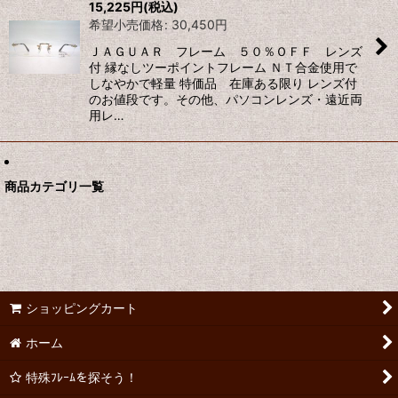
15,225
円
(税込)
希望小売価格
:
30,450
円
ＪＡＧＵＡＲ フレーム ５０％ＯＦＦ レンズ
付 縁なしツーポイントフレーム ＮＴ合金使用で
しなやかで軽量 特価品 在庫ある限り レンズ付
のお値段です。その他、パソコンレンズ・遠近両
用レ…
商品カテゴリ一覧
ショッピングカート
ホーム
特殊ﾌﾚｰﾑを探そう！