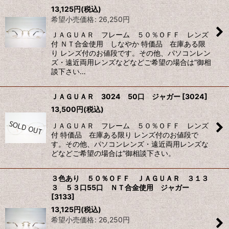
13,125
円
(税込)
希望小売価格
:
26,250
円
ＪＡＧＵＡＲ フレーム ５０％ＯＦＦ レンズ
付 ＮＴ合金使用 しなやか 特価品 在庫ある限
り レンズ付のお値段です。その他、パソコンレン
ズ・遠近両用レンズなどなどご希望の場合は”御相
談下さい…
ＪＡＧＵＡＲ 3024 50口 ジャガー
[
3024
]
13,500
円
(税込)
ＪＡＧＵＡＲ フレーム ５０％ＯＦＦ レンズ
付 特価品 在庫ある限り レンズ付のお値段で
す。その他、パソコンレンズ・遠近両用レンズな
どなどご希望の場合は”御相談下さい。
３色あり ５０％ＯＦＦ ＪＡＧＵＡＲ ３１３
３ ５３口55口 ＮＴ合金使用 ジャガー
[
3133
]
13,125
円
(税込)
希望小売価格
:
26,250
円