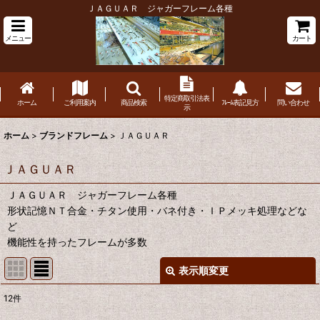
ＪＡＧＵＡＲ ジャガーフレーム各種
メニュー
カート
特定商取引法表
ホーム
ご利用案内
商品検索
ﾌﾚｰﾑ表記見方
問い合わせ
示
ホーム
>
ブランドフレーム
>
ＪＡＧＵＡＲ
ＪＡＧＵＡＲ
ＪＡＧＵＡＲ ジャガーフレーム各種
形状記憶ＮＴ合金・チタン使用・バネ付き・ＩＰメッキ処理などな
ど
機能性を持ったフレームが多数
表示順変更
閉じる
12
件
表示数
: