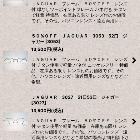
ＪＡＧＵＡＲ フレーム ５０％ＯＦＦ レンズ
付 縁なしツーポイントフレーム バネ付き チタン
で軽量 特価品 在庫ある限り レンズ付のお値段
です。その他、パソコンレンズ・遠近両用レ…
５０％ＯＦＦ ＪＡＧＵＡＲ 3053 52口 ジ
ャガー
[
3053
]
13,500
円
(税込)
ＪＡＧＵＡＲ フレーム ５０％ＯＦＦ レンズ
付 チタン使用で軽量 バネ付 ニッケルフリー 特価
品 在庫ある限り レンズ付のお値段です。その
他、パソコンレンズ・遠近両用レンズなどなどご
希望…
ＪＡＧＵＡＲ 3027 51口53口 ジャガー
[
3027
]
13,500
円
(税込)
ＪＡＧＵＡＲ フレーム ５０％ＯＦＦ レンズ
付 チタン使用で軽量 特価品 在庫ある限り レン
ズ付のお値段です。その他、パソコンレンズ・遠
近両用レンズなどなどご希望の場合は”御相談下さ