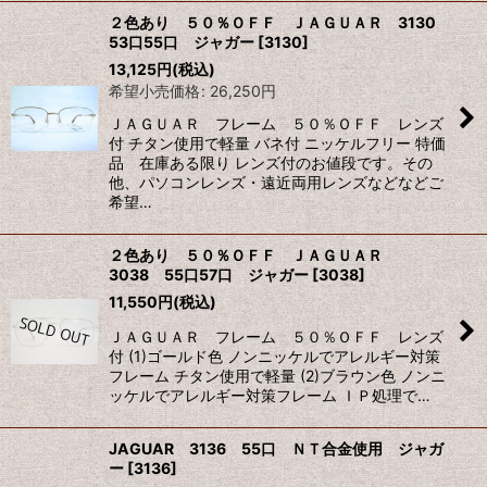
２色あり ５０％ＯＦＦ ＪＡＧＵＡＲ 3130
53口55口 ジャガー
[
3130
]
13,125
円
(税込)
希望小売価格
:
26,250
円
ＪＡＧＵＡＲ フレーム ５０％ＯＦＦ レンズ
付 チタン使用で軽量 バネ付 ニッケルフリー 特価
品 在庫ある限り レンズ付のお値段です。その
他、パソコンレンズ・遠近両用レンズなどなどご
希望…
２色あり ５０％ＯＦＦ ＪＡＧＵＡＲ
3038 55口57口 ジャガー
[
3038
]
11,550
円
(税込)
ＪＡＧＵＡＲ フレーム ５０％ＯＦＦ レンズ
付 (1)ゴールド色 ノンニッケルでアレルギー対策
フレーム チタン使用で軽量 (2)ブラウン色 ノンニ
ッケルでアレルギー対策フレーム ＩＰ処理で…
JAGUAR 3136 55口 ＮＴ合金使用 ジャガ
ー
[
3136
]