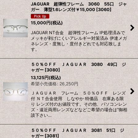
JAGUAR 超弾性フレーム 3060 55口 ジャ
ガー 薄型1.6レンズ付￥15,000
[
3060
]
並び順
:
15,000
円
(税込)
絞り込む
JAGUAR NT合金 超弾性フレーム IP処理済みで
メッキが剥げにくいアレルギー対策済み 伊達メガ
ネレンズ・度無し・度付きどれでも対応致しま
す。
５０％ＯＦＦ ＪＡＧＵＡＲ 3080 49口 ジ
ャガー
[
3080
]
13,125
円
(税込)
希望小売価格
:
26,250
円
ＪＡＧＵＡＲ フレーム ５０％ＯＦＦ レンズ
付 ＮＴ合金使用 しなやか 特価品 在庫ある限
り レンズ付のお値段です。その他、パソコンレン
ズ・遠近両用レンズなどなどご希望の場合は”御相
談下さい…
５０％ＯＦＦ ＪＡＧＵＡＲ 3081 51口 ジ
ャガー
[
3081
]