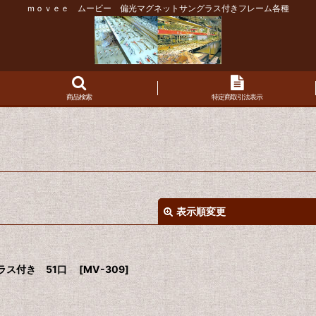
ｍｏｖｅｅ ムービー 偏光マグネットサングラス付きフレーム各種
商品検索
特定商取引法表示
表示順変更
グラス付き 51口
[
MV-309
]