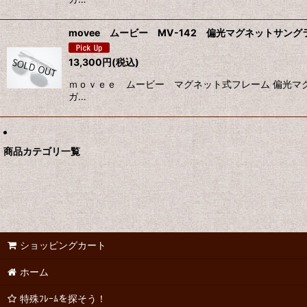
movee ムービー MV-142 偏光マグネットサング
13,300
円
(税込)
ｍｏｖｅｅ ムービー マグネット式フレーム 偏光マ
ガ…
商品カテゴリ一覧
ショッピングカート
ホーム
特殊ﾌﾚｰﾑを探そう！