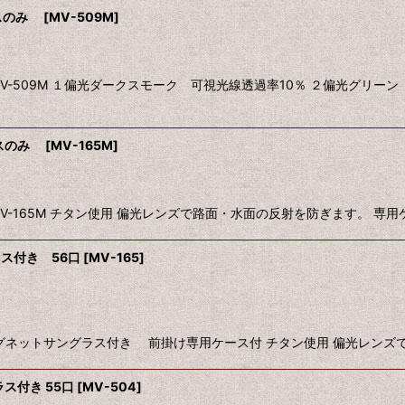
ラスのみ
[
MV-509M
]
509M １偏光ダークスモーク 可視光線透過率10％ ２偏光グリーン 
ラスのみ
[
MV-165M
]
-165M チタン使用 偏光レンズで路面・水面の反射を防ぎます。 専
ラス付き 56口
[
MV-165
]
ネットサングラス付き 前掛け専用ケース付 チタン使用 偏光レンズで
ス付き 55口
[
MV-504
]