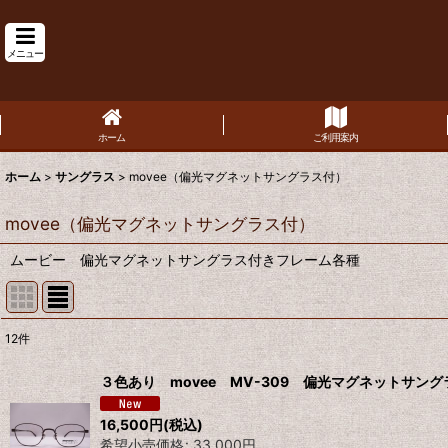
メニュー
ホーム
ご利用案内
ホーム
>
サングラス
>
movee（偏光マグネットサングラス付）
movee（偏光マグネットサングラス付）
ムービー 偏光マグネットサングラス付きフレーム各種
12
件
表示数
:
３色あり movee MV-309 偏光マグネットサン
並び順
:
16,500
円
(税込)
希望小売価格
:
33,000
円