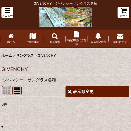
GIVENCHY ジバンシーサングラス各種
メニュー
カート
特定商取引法表
ホーム
ご利用案内
商品検索
ﾌﾚｰﾑ表記見方
問い合わせ
示
ホーム
>
サングラス
>
GIVENCHY
GIVENCHY
ジバンシー サングラス各種
表示順変更
閉じる
0
件
表示数
:
並び順
: