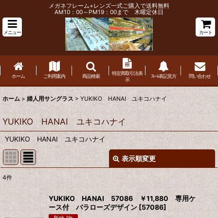
メガネフレーム+レンズ一式ご購入で送料無料
AM10：00～PM19：00まで 木曜定休日
メニュー
カート
特定商取引法表
ホーム
ご利用案内
商品検索
ﾌﾚｰﾑ表記見方
問い合わせ
示
ホーム
>
婦人用サングラス
>
YUKIKO HANAI ユキコハナイ
YUKIKO HANAI ユキコハナイ
YUKIKO HANAI ユキコハナイ
表示順変更
閉じる
4
件
表示数
:
YUKIKO HANAI 57086 ￥11,880 専用ケ
ース付 バラローズデザイン
[
57086
]
並び順
: