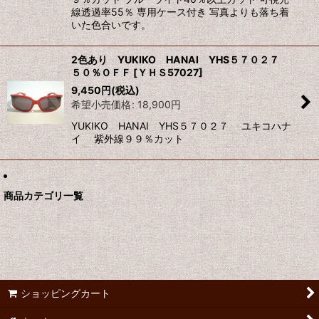
線透過率55％ 専用ケース付き 写真よりも落ち着
いた色合いです。
2色あり YUKIKO HANAI YHS５７０２７
５０％ＯＦＦ
[
ＹＨＳ57027
]
9,450
円
(税込)
希望小売価格
:
18,900
円
YUKIKO HANAI YHS５７０２７ ユキコハナ
イ 紫外線９９％カット
商品カテゴリ一覧
ショッピングカート