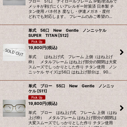
ブロー 51口 ナイロールフレーム IP処理済みで
メッキが剥げにくいアレルギー対策済 日本製 チ
タン使用 バネ付き 度なし・伊達メガネ・度付
どれでも対応します。 フレームのみご希望の…
単式 56口 New Gentle ノンニッケル
SUPER TITAN
[
512
]
19,800
円
(税込)
単式 はね上げ式 フレーム 上側（はね上げ
枠） メタルフレーム はね上げ部分の開閉は大変
スムーズでしっかりとした作り チタン使用 ノン
ニッケル サイズは56口 はね上げ部分は、90…
単式 ブロー 55口 New Gentle ノンニッ
ケル
[
511
]
19,800
円
(税込)
単式 ブロー はね上げ式 フレーム 上側（はね
上げ枠） メタルフレーム はね上げ部分の開閉は
大変スムーズでしっかりとした作り チタン使用