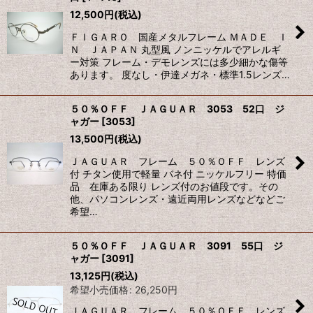
12,500
円
(税込)
ＦＩＧＡＲＯ 国産メタルフレーム ＭＡＤＥ Ｉ
Ｎ ＪＡＰＡＮ 丸型風 ノンニッケルでアレルギ
ー対策 フレーム・デモレンズには多少細かな傷等
あります。 度なし・伊達メガネ・標準1.5レンズ…
５０％ＯＦＦ ＪＡＧＵＡＲ 3053 52口 ジ
ャガー
[
3053
]
13,500
円
(税込)
ＪＡＧＵＡＲ フレーム ５０％ＯＦＦ レンズ
付 チタン使用で軽量 バネ付 ニッケルフリー 特価
品 在庫ある限り レンズ付のお値段です。その
他、パソコンレンズ・遠近両用レンズなどなどご
希望…
５０％ＯＦＦ ＪＡＧＵＡＲ 3091 55口 ジ
ャガー
[
3091
]
13,125
円
(税込)
希望小売価格
:
26,250
円
ＪＡＧＵＡＲ フレーム ５０％ＯＦＦ レンズ