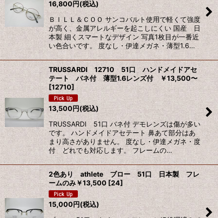
16,800
円
(税込)
絞り込む
ＢＩＬＬ＆ＣＯＯ サンコバルト使用で軽くて強度
が高く、金属アレルギーを起こしにくい 国産 日
本製 細くスマートなデザイン 写真1枚目が一番近
い色合いです。 度なし・伊達メガネ・薄型1.6…
TRUSSARDI 12710 51口 ハンドメイドアセ
テート バネ付 薄型1.6レンズ付 ￥13,500〜
[
12710
]
13,500
円
(税込)
TRUSSARDI 51口 バネ付 デモレンズは傷が多い
です。 ハンドメイドアセテート 鼻あて部分はあ
まり高さがありません。 度なし・伊達メガネ・度
付 どれでも対応します。 フレームの…
2色あり athlete ブロー 51口 日本製 フレ
ームのみ￥13,500
[
24
]
15,000
円
(税込)