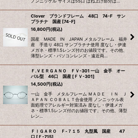
ノンニッケル サイズは55口 はね上げ部分は…
Clover ブランドフレーム 48口 74-F サン
プラチナ 国産
[
74-F
]
16,800
円
(税込)
国産 MADE IN JAPAN メタルフレーム 福井
産 手造り 48口 サンプラチナ使用 度なし・伊達
メガネ・標準1.5レンズ付のお値段です。その他、
薄型レンズ・パソコンレンズ・遠近両…
Ｆ.ＶＥＲＧＡＮＯ ＦＶ-301 一山 金手 オー
バル型 46口 国産
[
ＦＶ-301
]
14,500
円
(税込)
一山 金手 メタルフレーム ＭＡＤＥ ＩＮ Ｊ
ＡＰＡＮ ＣＯＢＡＬＴ合金使用 ノンニッケル表
面処理でアレルギー対策済み 度なし・伊達メガ
ネ・標準1.5レンズ付のお値段です。その他、薄型
レン…
ＦＩＧＡＲＯ Ｆ-７１５ 丸型風 国産 47
口
[
Ｆ-715
]