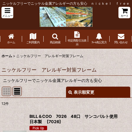
ニッケルフリーでニッケル金属アレルギーの方も安心 ｎｉｃｋｅｌ ｆｒｅｅ
メニュー
カート
特定商取引法表
ホーム
ご利用案内
商品検索
ﾌﾚｰﾑ表記見方
問い合わせ
示
ホーム
>
ニッケルフリー アレルギー対策フレーム
ニッケルフリー アレルギー対策フレーム
ニッケルフリーでニッケル金属アレルギーの方も安心
表示順変更
閉じる
12
件
表示数
:
BILL＆COO 7026 48口 サンコバルト使用
日本製
[
7026
]
並び順
: