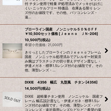
付 チタン使用で軽量 IP処理済みでメッキがはげに
くい ニッケルフリー 特価品 在庫ある限り レン
ズ付のお値段です。その他、パソコンレンズ・
遠…
ブローライン国産 ノンニッケル５０％ＯＦＦ
￥10,500セット価格
[
Ｊｅｅｎｏ ＪＮ-206
]
10,500
円
(税込)
希望小売価格
:
21,000
円
きりっとしたブローラインのＪｅｅｎｏフレーム
国産 ノンニッケル処理済みでアレルギー対策済
み腕はプラスチックの切り替えデザイン度なし・
伊達メガネ・標準1.5レンズ付のお値段です。その
他、薄型レンズ・…
DIXIE 4356 幅広 丸型風 チタン
[
4356
]
14,500
円
(税込)
DIXIE 超軽量チタン使用 ノンニッケル 国産フ
レーム 幅広設計度なし・伊達メガネ・標準1.5レ
ンズ付のお値段です。その他、薄型レンズ・パソ
コンレンズ・遠近両用レンズなどなどご希望の場