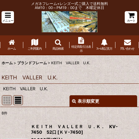
メガネフレーム+レンズ一式ご購入で送料無料
AM10：00～PM19：00まで 木曜定休日
メニュー
カート
特定商取引法表
ホーム
ご利用案内
商品検索
ﾌﾚｰﾑ表記見方
問い合わせ
示
ホーム
>
ブランドフレーム
>
KEITH VALLER U.K.
KEITH VALLER U.K.
KEITH VALLER U.K.
表示順変更
閉じる
8
件
表示数
:
ＫＥＩＴＨ ＶＡＬＬＥＲ Ｕ．Ｋ． KV-
7450 52口
[
ＫＶ-7450
]
並び順
: