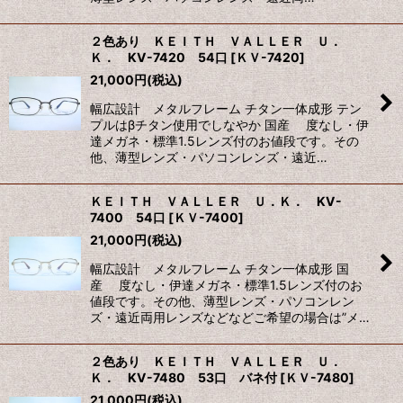
２色あり ＫＥＩＴＨ ＶＡＬＬＥＲ Ｕ．
Ｋ． KV-7420 54口
[
ＫＶ-7420
]
21,000
円
(税込)
幅広設計 メタルフレーム チタン一体成形 テン
プルはβチタン使用でしなやか 国産 度なし・伊
達メガネ・標準1.5レンズ付のお値段です。その
他、薄型レンズ・パソコンレンズ・遠近…
ＫＥＩＴＨ ＶＡＬＬＥＲ Ｕ．Ｋ． KV-
7400 54口
[
ＫＶ-7400
]
21,000
円
(税込)
幅広設計 メタルフレーム チタン一体成形 国
産 度なし・伊達メガネ・標準1.5レンズ付のお
値段です。その他、薄型レンズ・パソコンレン
ズ・遠近両用レンズなどなどご希望の場合は”メ…
２色あり ＫＥＩＴＨ ＶＡＬＬＥＲ Ｕ．
Ｋ． KV-7480 53口 バネ付
[
ＫＶ-7480
]
21,000
円
(税込)