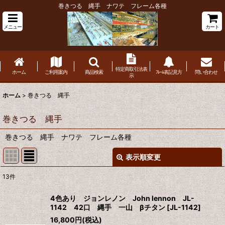
巻きつる 縄手 ナワテ フレーム各種
メニュー
カート
特定商取引法表
ホーム
ご利用案内
商品検索
ﾌﾚｰﾑ表記見方
問い合わせ
示
ホーム
>
巻きつる 縄手
巻きつる 縄手
巻きつる 縄手 ナワテ フレーム各種
表示順変更
閉じる
13
件
表示数
:
4色あり ジョンレノン John lennon JL-
1142 42口 縄手 一山 βチタン
[
JL-1142
]
並び順
:
16,800
円
(税込)