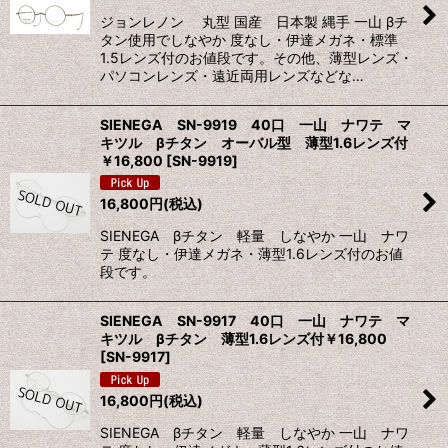
ジョンレノン 丸型 国産 日本製 縄手 一山 βチ
絞り込む
タン使用でしなやか 度なし・伊達メガネ・標準
1.5レンズ付のお値段です。その他、薄型レンズ・
パソコンレンズ・遠近両用レンズなどな…
SIENEGA SN-9919 40口 一山 ナワテ マ
キツル βチタン オーバル型 薄型1.6レンズ付
￥16,800
[
SN-9919
]
16,800
円
(税込)
SIENEGA βチタン 軽量 しなやか 一山 ナワ
テ 度なし・伊達メガネ・薄型1.6レンズ付のお値
段です。
SIENEGA SN-9917 40口 一山 ナワテ マ
キツル βチタン 薄型1.6レンズ付￥16,800
[
SN-9917
]
16,800
円
(税込)
SIENEGA βチタン 軽量 しなやか 一山 ナワ