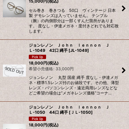
15,000
円
(税込)
セル巻き 巻きつる 50口 ヴィンテージ 日本
製 デモレンズは入っていません。 テンプル
（腕）の内側部分は一部くすんだ箇所がありま
す。 度なし・伊達メガネ・度付きどれでも対応致
します。
ジョンレノン Ｊｏｈｎ ｌｅｎｎｏｎ Ｊ
Ｌ-1049 42口 縄手
[
JL-1049
]
18,000
円
(税込)
希望小売価格
:
33,000
円
ジョンレノン 丸型 国産 縄手 度なし・伊達メガ
ネ・標準1.5レンズ付のお値段です。その他、薄型
レンズ・パソコンレンズ・遠近両用レンズなどな
どご希望の場合は”メガネレンズ価格”コーナ…
ジョンレノン Ｊｏｈｎ ｌｅｎｎｏｎ Ｊ
Ｌ-1050 44口 縄手
[
ＪＬ-1050
]
18,000
円
(税込)