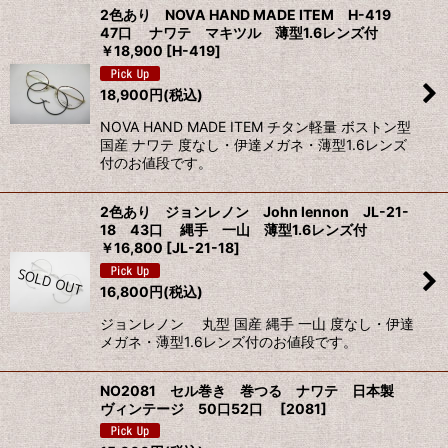
2色あり NOVA HAND MADE ITEM H-419
47口 ナワテ マキツル 薄型1.6レンズ付
￥18,900
[
H-419
]
18,900
円
(税込)
NOVA HAND MADE ITEM チタン軽量 ボストン型
国産 ナワテ 度なし・伊達メガネ・薄型1.6レンズ
付のお値段です。
2色あり ジョンレノン John lennon JL-21-
18 43口 縄手 一山 薄型1.6レンズ付
￥16,800
[
JL-21-18
]
16,800
円
(税込)
ジョンレノン 丸型 国産 縄手 一山 度なし・伊達
メガネ・薄型1.6レンズ付のお値段です。
NO2081 セル巻き 巻つる ナワテ 日本製
ヴィンテージ 50口52口
[
2081
]