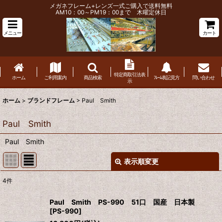
メガネフレーム+レンズ一式ご購入で送料無料
AM10：00～PM19：00まで 木曜定休日
メニュー
カート
特定商取引法表
ホーム
ご利用案内
商品検索
ﾌﾚｰﾑ表記見方
問い合わせ
示
ホーム
>
ブランドフレーム
>
Paul Smith
Paul Smith
Paul Smith
表示順変更
閉じる
4
件
表示数
:
Paul Smith PS-990 51口 国産 日本製
[
PS-990
]
並び順
: