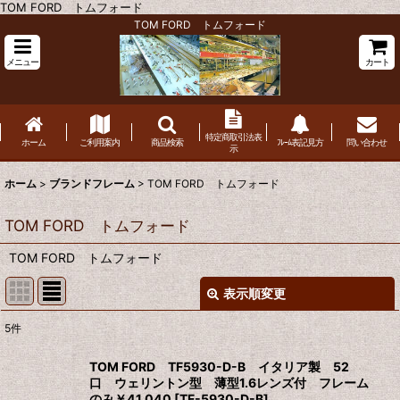
TOM FORD トムフォード
TOM FORD トムフォード
メニュー
カート
特定商取引法表
ホーム
ご利用案内
商品検索
ﾌﾚｰﾑ表記見方
問い合わせ
示
ホーム
>
ブランドフレーム
>
TOM FORD トムフォード
TOM FORD トムフォード
TOM FORD トムフォード
表示順変更
閉じる
5
件
表示数
:
TOM FORD TF5930-D-B イタリア製 52
口 ウェリントン型 薄型1.6レンズ付 フレーム
並び順
:
のみ￥41,040
[
TF-5930-D-B
]