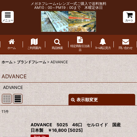
メガネフレーム+レンズ一式ご購入で送料無料
AM10：00～PM19：00まで 木曜定休日
メニュー
カート
特定商取引法表
ホーム
ご利用案内
商品検索
ﾌﾚｰﾑ表記見方
問い合わせ
示
ホーム
>
ブランドフレーム
>
ADVANCE
ADVANCE
ADVANCE
表示順変更
閉じる
11
件
表示数
:
ADVANCE 5025 46口 セルロイド 国産
日本製 ￥16,800
[
5025
]
並び順
: