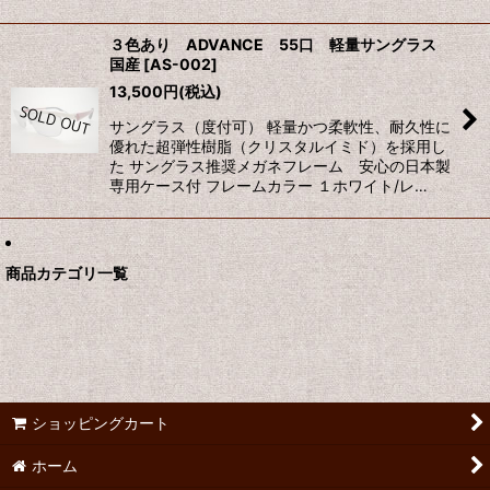
３色あり ADVANCE 55口 軽量サングラス
国産
[
AS-002
]
13,500
円
(税込)
サングラス（度付可） 軽量かつ柔軟性、耐久性に
優れた超弾性樹脂（クリスタルイミド）を採用し
た サングラス推奨メガネフレーム 安心の日本製
専用ケース付 フレームカラー １ホワイト/レ…
商品カテゴリ一覧
ショッピングカート
ホーム