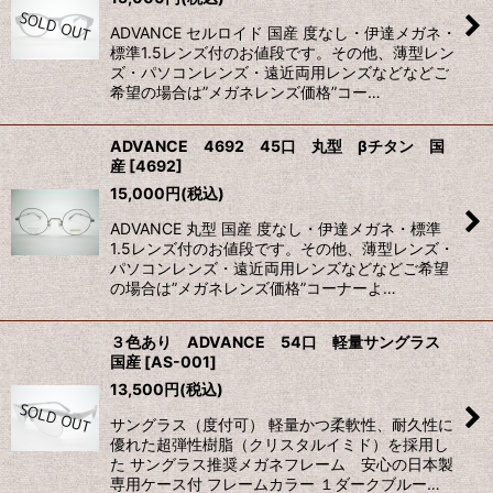
ADVANCE セルロイド 国産 度なし・伊達メガネ・
標準1.5レンズ付のお値段です。その他、薄型レン
ズ・パソコンレンズ・遠近両用レンズなどなどご
希望の場合は”メガネレンズ価格”コー…
ADVANCE 4692 45口 丸型 βチタン 国
産
[
4692
]
15,000
円
(税込)
ADVANCE 丸型 国産 度なし・伊達メガネ・標準
1.5レンズ付のお値段です。その他、薄型レンズ・
パソコンレンズ・遠近両用レンズなどなどご希望
の場合は”メガネレンズ価格”コーナーよ…
３色あり ADVANCE 54口 軽量サングラス
国産
[
AS-001
]
13,500
円
(税込)
サングラス（度付可） 軽量かつ柔軟性、耐久性に
優れた超弾性樹脂（クリスタルイミド）を採用し
た サングラス推奨メガネフレーム 安心の日本製
専用ケース付 フレームカラー １ダークブルー…