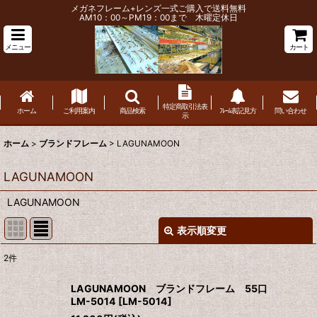
メガネフレーム+レンズ一式ご購入で送料無料
AM10：00～PM19：00まで 木曜定休日
メニュー
カート
特定商取引法表
ホーム
ご利用案内
商品検索
ﾌﾚｰﾑ表記見方
問い合わせ
示
ホーム
>
ブランドフレーム
>
LAGUNAMOON
LAGUNAMOON
LAGUNAMOON
表示順変更
閉じる
2
件
表示数
:
LAGUNAMOON ブランドフレーム 55口
LM-5014
[
LM-5014
]
並び順
: