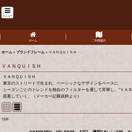
メニュー
ホーム
ご利用案内
ホーム
>
ブランドフレーム
>
ＶＡＮＱＵＩＳＨ
ＶＡＮＱＵＩＳＨ
ＶＡＮＱＵＩＳＨ
東京のストリートで生まれ、ベーシックなデザインをベースに
シーズンごとのトレンドを独自のフィルターを通して昇華し、”ＶＡＮ
提案していく。（メーカー記載抜粋より）
15
件
表示数
:
VANQUISH VQ-5035 47口 薄型1.6レンズ付 ￥1