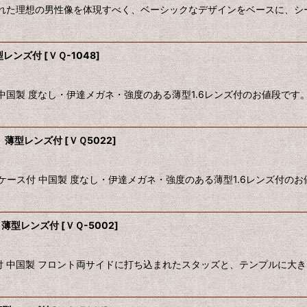
れた理想の男性像を体現すべく、ベーシックなデザインをベースに、シーズ
型レンズ付
[
ＶＱ-1048
]
中国製 度なし・伊達メガネ・強度のある薄型1.6レンズ付のお値段で
 薄型レンズ付
[
ＶＱ5022
]
ケース付 中国製 度なし・伊達メガネ・強度のある薄型1.6レンズ付の
 薄型レンズ付
[
ＶＱ-5002
]
付 中国製 フロント両サイドに打ち込まれたスタッズと、テンプルに大