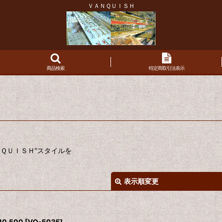
ＶＡＮＱＵＩＳＨ
商品検索
特定商取引法表示
ＱＵＩＳＨ”スタイルを
表示順変更
0,500
[
VQ-5035
]