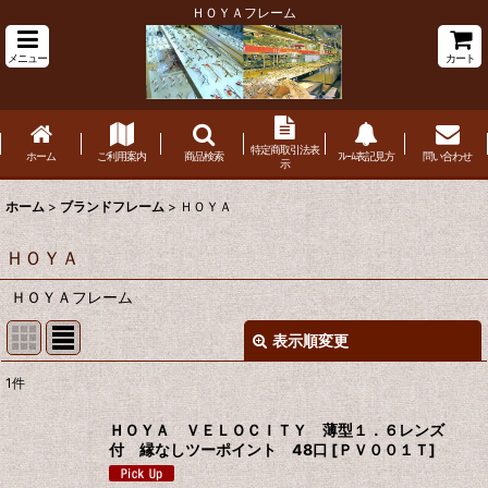
ＨＯＹＡフレーム
メニュー
カート
特定商取引法表
ホーム
ご利用案内
商品検索
ﾌﾚｰﾑ表記見方
問い合わせ
示
ホーム
>
ブランドフレーム
>
ＨＯＹＡ
ＨＯＹＡ
ＨＯＹＡフレーム
表示順変更
閉じる
1
件
表示数
:
ＨＯＹＡ ＶＥＬＯＣＩＴＹ 薄型１．６レンズ
付 縁なしツーポイント 48口
[
ＰＶ００１Ｔ
]
並び順
: