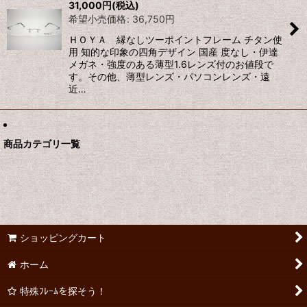
31,000
円
(税込)
希望小売価格
:
36,750
円
絞り込む
ＨＯＹＡ 縁なしツーポイントフレーム チタン使
用 知的な印象の四角デザイン 国産 度なし・伊達
メガネ・強度のある薄型1.6レンズ付のお値段で
す。その他、薄型レンズ・パソコンレンズ・遠
近…
商品カテゴリ一覧
ショッピングカート
ホーム
特殊ﾌﾚｰﾑを探そう！