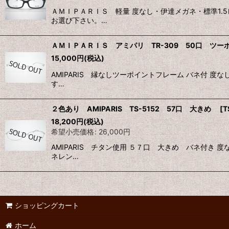
ＡＭＩＰＡＲＩＳ 軽量 度なし・伊達メガネ・標準1
お選び下さい。…
ＡＭＩＰＡＲＩＳ アミパリ TR-309 50口 ツ
15,000
円
(税込)
AMIPARIS 縁なしツーポイントフレーム バネ付 
す…
２色あり AMIPARIS TS-5152 57口 大きめ
[
T
18,200
円
(税込)
希望小売価格
:
26,000
円
AMIPARIS チタン使用 ５７口 大きめ バネ付
ネレン…
ショッピングカート
ホーム