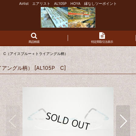
Airlist エアリスト AL105P HOYA 縁なしツーポイント
商品検索
特定商取引法表示
105Ｐ C（アイスブルー＋トライアングル柄）
ライアングル柄）
[
AL105P C
]