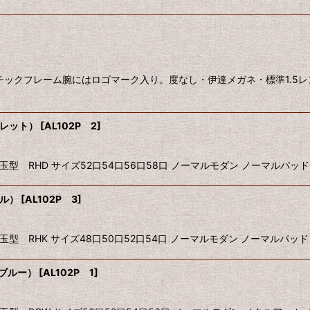
チックフレーム腕にはロゴマーク入り。度なし・伊達メガネ・標準1.5
オレット）
[
AL102P 2
]
ンズ玉型 RHD サイズ52口54口56口58口 ノーマルモダン ノーマル
プル）
[
AL102P 3
]
ンズ玉型 RHK サイズ48口50口52口54口 ノーマルモダン ノーマル
スブルー）
[
AL102P 1
]