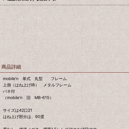
商品詳細
mobile'n 単式 丸型 フレーム
上側（はね上げ枠） メタルフレーム
バネ付
（mobile'n 旧 MB-615）
サイズは42口21
はね上げ部分は、90度