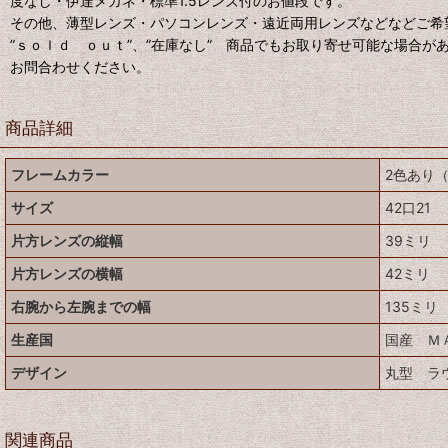
度なし・伊達メガネ・標準1.5レンズ付のお値段です。
その他、薄型レンズ・パソコンレンズ・遠近両用レンズなどなどご希
”ｓｏｌｄ ｏｕｔ”、”在庫なし” 商品でもお取り寄せ可能な場合が
お問合わせください。
商品詳細
フレームカラー
2色あり
サイズ
42口21
片方レンズの縦幅
39ミリ
片方レンズの横幅
42ミリ
右腕から左腕までの幅
135ミリ
生産国
国産 Ｍ
デザイン
丸型 ラ
関連商品