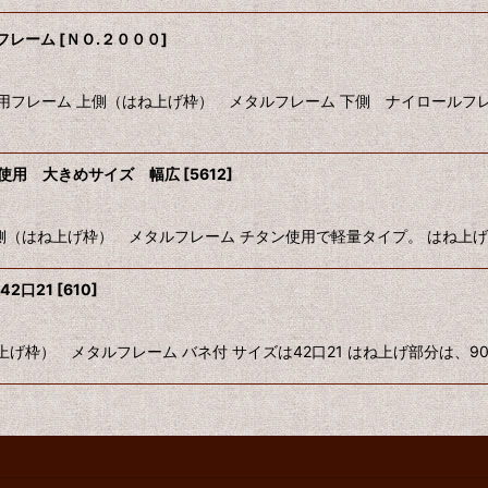
フレーム
[
ＮＯ.２０００
]
用フレーム 上側（はね上げ枠） メタルフレーム 下側 ナイロールフレ
ン使用 大きめサイズ 幅広
[
5612
]
（はね上げ枠） メタルフレーム チタン使用で軽量タイプ。 はね上げ部分
2口21
[
610
]
枠） メタルフレーム バネ付 サイズは42口21 はね上げ部分は、90