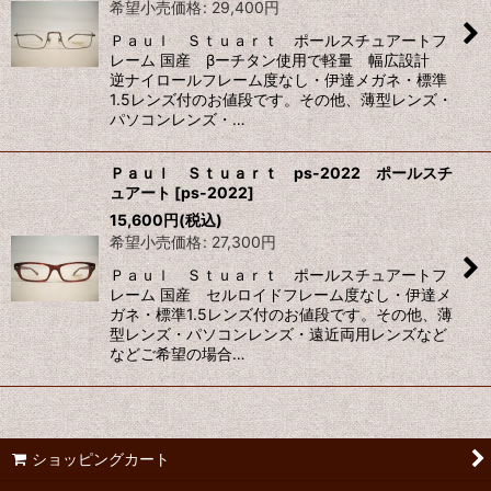
希望小売価格
:
29,400
円
Ｐａｕｌ Ｓｔｕａｒｔ ポールスチュアートフ
レーム 国産 βーチタン使用で軽量 幅広設計
逆ナイロールフレーム度なし・伊達メガネ・標準
1.5レンズ付のお値段です。その他、薄型レンズ・
パソコンレンズ・…
Ｐａｕｌ Ｓｔｕａｒｔ ps-2022 ポールスチ
ュアート
[
ps-2022
]
15,600
円
(税込)
希望小売価格
:
27,300
円
Ｐａｕｌ Ｓｔｕａｒｔ ポールスチュアートフ
レーム 国産 セルロイドフレーム度なし・伊達メ
ガネ・標準1.5レンズ付のお値段です。その他、薄
型レンズ・パソコンレンズ・遠近両用レンズなど
などご希望の場合…
ショッピングカート