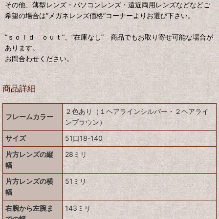
その他、薄型レンズ・パソコンレンズ・遠近両用レンズなどなどご
希望の場合は”メガネレンズ価格”コーナーよりお選び下さい。
”ｓｏｌｄ ｏｕｔ”、”在庫なし” 商品でもお取り寄せ可能な場合が
あります。
お問合わせください。
商品詳細
２色あり（１ヘアラインシルバー・２ヘアライ
フレームカラー
ンブラウン）
サイズ
51口18-140
片方レンズの縦
28ミリ
幅
片方レンズの横
51ミリ
幅
右腕から左腕ま
143ミリ
での幅