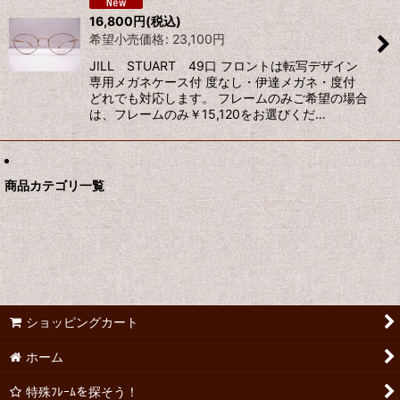
16,800
円
(税込)
希望小売価格
:
23,100
円
絞り込む
JILL STUART 49口 フロントは転写デザイン
専用メガネケース付 度なし・伊達メガネ・度付
どれでも対応します。 フレームのみご希望の場合
は、フレームのみ￥15,120をお選びくだ…
商品カテゴリ一覧
ショッピングカート
ホーム
特殊ﾌﾚｰﾑを探そう！