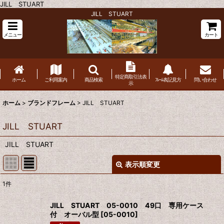
JILL STUART
JILL STUART
メニュー
カート
特定商取引法表
ホーム
ご利用案内
商品検索
ﾌﾚｰﾑ表記見方
問い合わせ
示
ホーム
>
ブランドフレーム
>
JILL STUART
JILL STUART
JILL STUART
表示順変更
閉じる
1
件
表示数
:
JILL STUART 05-0010 49口 専用ケース
付 オーバル型
[
05-0010
]
並び順
: