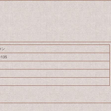
ウン
-135
リ