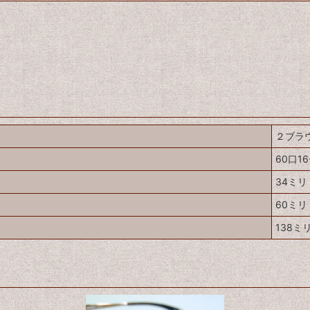
２ブラ
60口16
34ミリ
60ミリ
138ミ