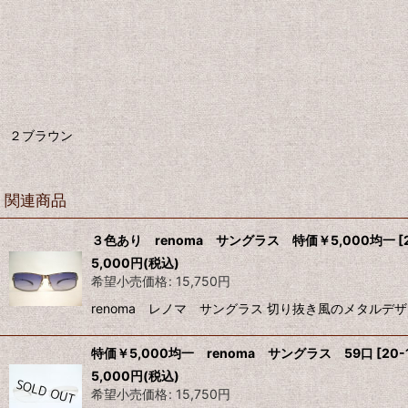
２ブラウン
関連商品
３色あり renoma サングラス 特価￥5,000均一
[
5,000
円
(税込)
希望小売価格
:
15,750
円
renoma レノマ サングラス 切り抜き風のメタルデ
特価￥5,000均一 renoma サングラス 59口
[
20-
5,000
円
(税込)
希望小売価格
:
15,750
円