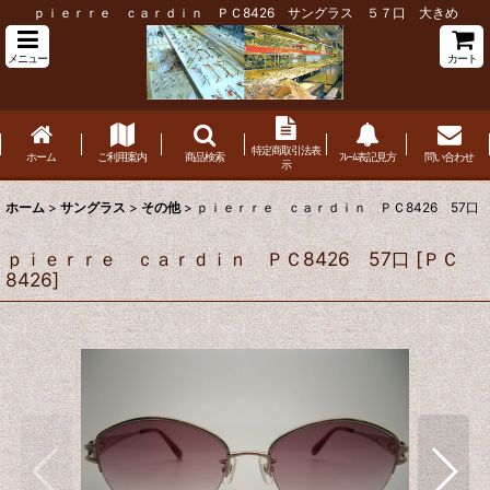
ｐｉｅｒｒｅ ｃａｒｄｉｎ ＰＣ8426 サングラス ５７口 大きめ
メニュー
カート
特定商取引法表
ホーム
ご利用案内
商品検索
ﾌﾚｰﾑ表記見方
問い合わせ
示
ホーム
>
サングラス
>
その他
>
ｐｉｅｒｒｅ ｃａｒｄｉｎ ＰＣ8426 57口
ｐｉｅｒｒｅ ｃａｒｄｉｎ ＰＣ8426 57口
[
ＰＣ
8426
]