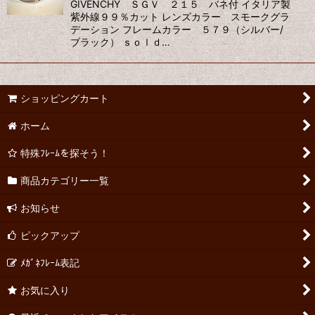
GIVENCHY ＳＧＶ ２１５ バネ付 イタリア製
紫外線９９％カット レンズカラー スモークグラ
デーション フレームカラー ５７９（シルバー/
ブラック） ｓｏｌｄ…
ショッピングカート
ホーム
特殊ﾌﾚｰﾑを探そう！
商品カテゴリー一覧
お知らせ
ピックアップ
ﾒｶﾞﾈﾌﾚｰﾑ表記
お気に入り