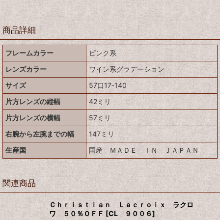
商品詳細
フレームカラー
ピンク系
レンズカラー
ワイン系グラデーション
サイズ
57口17-140
片方レンズの縦幅
42ミリ
片方レンズの横幅
57ミリ
右腕から左腕までの幅
147ミリ
生産国
国産 ＭＡＤＥ ＩＮ ＪＡＰＡＮ
関連商品
Ｃｈｒｉｓｔｉａｎ Ｌａｃｒｏｉｘ ラクロ
ワ ５０％ＯＦＦ
[
CL ９００６
]