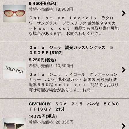
9,450
円
(税込)
希望小売価格
:
18,900
円
Ｃｈｒｉｓｔｉａｎ Ｌａｃｒｏｉｘ ラクロ
ワ サングラス プラスチック 紫外線９９％カ
ット ｓｏｌｄ ｏｕｔ 商品でもお取り寄せ可能
な場合があります。 お問合わせください
Ｇｅｌａ ジェラ 調光ガラスサングラス ５
０％ＯＦＦ
[
8197
]
5,250
円
(税込)
希望小売価格
:
10,500
円
Ｇｅｌａ ジェラ ナイロール グラデーション
カラー バネ付 紫外線カット 韓国製 可視光線透
過率５５％程 ｓｏｌｄ ｏｕｔ 商品でもお取り
寄せ可能な場合があります。 お問…
GIVENCHY ＳＧＶ ２１５ バネ付 ５０％Ｏ
ＦＦ
[
ＳＧＶ 215
]
14,175
円
(税込)
希望小売価格
:
28,350
円