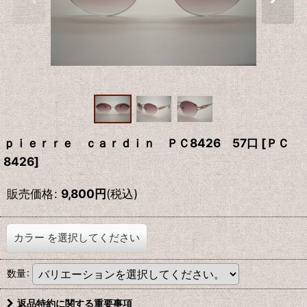
ｐｉｅｒｒｅ ｃａｒｄｉｎ ＰＣ8426 57口
[
ＰＣ
8426
]
販売価格
:
9,800
円
(税込)
カラー
を選択してください
数量
:
返品特約に関する重要事項