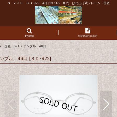
ＳｌｅｎＤ ＳＤ-922 46口19-145 単式 はね上げ式フレーム 国産
商品検索
特定商取引法表示
2 国産 β-Ｔｉテンプル 46口
ンプル 46口
[
ＳＤ-922
]