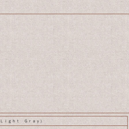
5Ｌｉｇｈｔ Ｇｒａｙ）