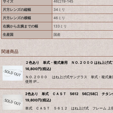
サイズ
46口19-145
片方レンズの縦幅
34ミリ
片方レンズの横幅
46ミリ
右腕から左腕までの幅
133ミリ
生産国
国産
関連商品
２色あり 単式・複式兼用 ＮＯ.２０００ はね上げ式
16,800
円
(税込)
ＮＯ.２０００ はね上げ式サングラス 単式・複式兼
使用 IP…
2色あり 単式 ＣＡＳＴ 5612 56口58口 チタ
19,800
円
(税込)
単式 ＣＡＳＴ ５６１２ はね上げ式 フレーム 上側