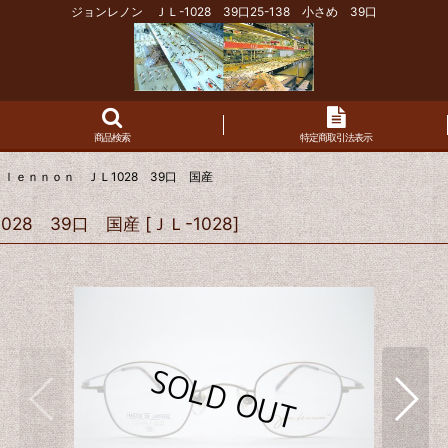
ジョンレノン ＪＬ-1028 39口25-138 小さめ 39口
商品検索
特定商取引法表示
ｌｅｎｎｏｎ ＪＬ1028 39口 国産
28 39口 国産
[
ＪＬ-1028
]