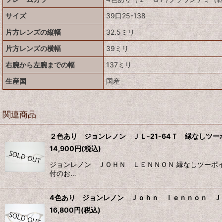
サイズ
39口25-138
片方レンズの縦幅
32.5ミリ
片方レンズの横幅
39ミリ
右腕から左腕までの幅
137ミリ
生産国
国産
関連商品
２色あり ジョンレノン ＪＬ-21-64Ｔ 縁なしツ
14,900
円
(税込)
ジョンレノン ＪＯＨＮ ＬＥＮＮＯＮ 縁なしツーポイ
付のお…
4色あり ジョンレノン Ｊｏｈｎ ｌｅｎｎｏｎ ＪＬ
16,800
円
(税込)