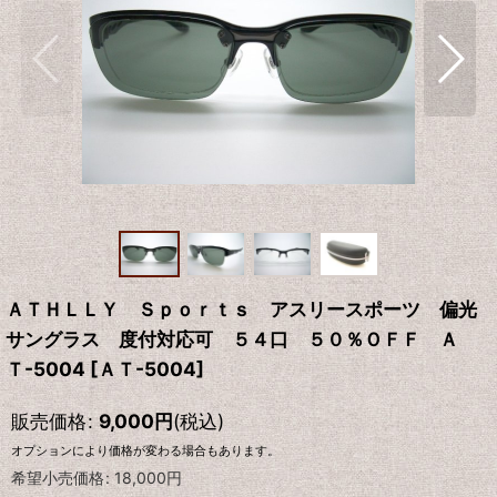
ＡＴＨＬＬＹ Ｓｐｏｒｔｓ アスリースポーツ 偏光
サングラス 度付対応可 ５４口 ５０％ＯＦＦ Ａ
Ｔ-5004
[
ＡＴ-5004
]
販売価格
:
9,000
円
(税込)
オプションにより価格が変わる場合もあります。
希望小売価格
:
18,000
円