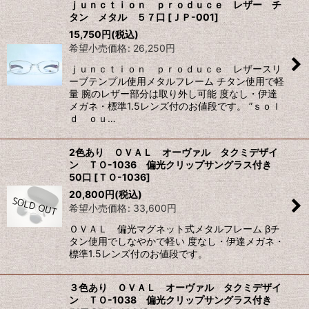
ｊｕｎｃｔｉｏｎ ｐｒｏｄｕｃｅ レザー チ
タン メタル ５７口
[
ＪＰ-001
]
15,750
円
(税込)
希望小売価格
:
26,250
円
ｊｕｎｃｔｉｏｎ ｐｒｏｄｕｃｅ レザースリ
ーブテンプル使用メタルフレーム チタン使用で軽
量 腕のレザー部分は取り外し可能 度なし・伊達
メガネ・標準1.5レンズ付のお値段です。 ”ｓｏｌ
ｄ ｏｕ…
2色あり ＯＶＡＬ オーヴァル タクミデザイ
ン ＴＯ-1036 偏光クリップサングラス付き
50口
[
ＴＯ-1036
]
20,800
円
(税込)
希望小売価格
:
33,600
円
ＯＶＡＬ 偏光マグネット式メタルフレーム βチ
タン使用でしなやかで軽い 度なし・伊達メガネ・
標準1.5レンズ付のお値段です。
３色あり ＯＶＡＬ オーヴァル タクミデザイ
ン ＴＯ-1038 偏光クリップサングラス付き