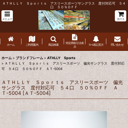
ＡＴＨＬＬＹ Ｓｐｏｒｔｓ アスリースポーツサングラス 度付対応可 ５４
口 ５０％ＯＦＦ
メニュー
カート
特定商取引法表
ホーム
ご利用案内
商品検索
ﾌﾚｰﾑ表記見方
問い合わせ
示
ホーム
>
ブランドフレーム
>
ATHLLY Sports
>
ＡＴＨＬＬＹ Ｓｐｏｒｔｓ アスリースポーツ 偏光サングラス 度付対応
可 ５４口 ５０％ＯＦＦ ＡＴ-5004
ＡＴＨＬＬＹ Ｓｐｏｒｔｓ アスリースポーツ 偏光
サングラス 度付対応可 ５４口 ５０％ＯＦＦ Ａ
Ｔ-5004
[
ＡＴ-5004
]