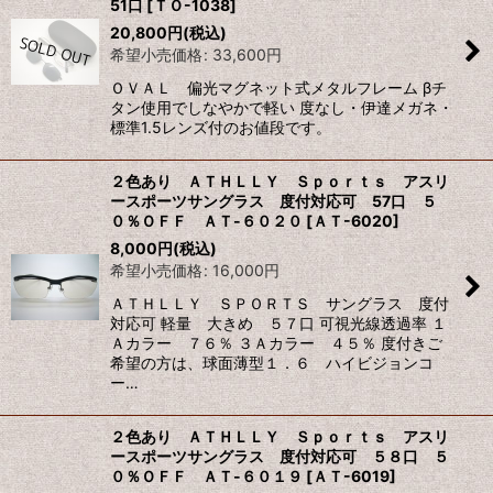
51口
[
ＴＯ-1038
]
20,800
円
(税込)
希望小売価格
:
33,600
円
ＯＶＡＬ 偏光マグネット式メタルフレーム βチ
タン使用でしなやかで軽い 度なし・伊達メガネ・
標準1.5レンズ付のお値段です。
２色あり ＡＴＨＬＬＹ Ｓｐｏｒｔｓ アスリ
ースポーツサングラス 度付対応可 57口 ５
０％ＯＦＦ ＡＴ-６０２０
[
ＡＴ-6020
]
8,000
円
(税込)
希望小売価格
:
16,000
円
ＡＴＨＬＬＹ ＳＰＯＲＴＳ サングラス 度付
対応可 軽量 大きめ ５７口 可視光線透過率 １
Ａカラー ７６％ ３Ａカラー ４５％ 度付きご
希望の方は、球面薄型１．６ ハイビジョンコ
ー…
２色あり ＡＴＨＬＬＹ Ｓｐｏｒｔｓ アスリ
ースポーツサングラス 度付対応可 ５８口 ５
０％ＯＦＦ ＡＴ-６０１９
[
ＡＴ-6019
]