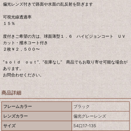
偏光レンズ付きで路面や水面の乱反射を防ぎます
可視光線透過率
１５％
度付きご希望の方は、球面薄型１．６ ハイビジョンコート ＵＶ
カット・撥水コート付き
２枚￥２，５００〜
”ｓｏｌｄ ｏｕｔ”、”在庫なし” 商品でもお取り寄せ可能な場合が
あります。
お問合わせください。
商品詳細
フレームカラー
ブラック
レンズカラー
偏光グレーレンズ
サイズ
54口17-135