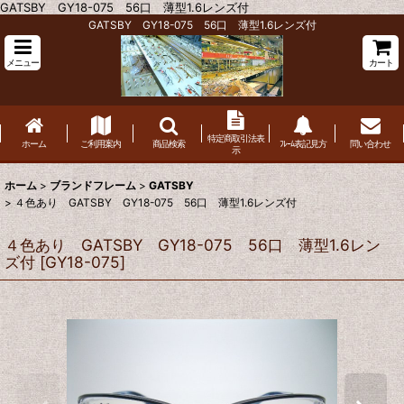
GATSBY GY18-075 56口 薄型1.6レンズ付
GATSBY GY18-075 56口 薄型1.6レンズ付
メニュー
カート
特定商取引法表
ホーム
ご利用案内
商品検索
ﾌﾚｰﾑ表記見方
問い合わせ
示
ホーム
>
ブランドフレーム
>
GATSBY
>
４色あり GATSBY GY18-075 56口 薄型1.6レンズ付
４色あり GATSBY GY18-075 56口 薄型1.6レン
ズ付
[
GY18-075
]