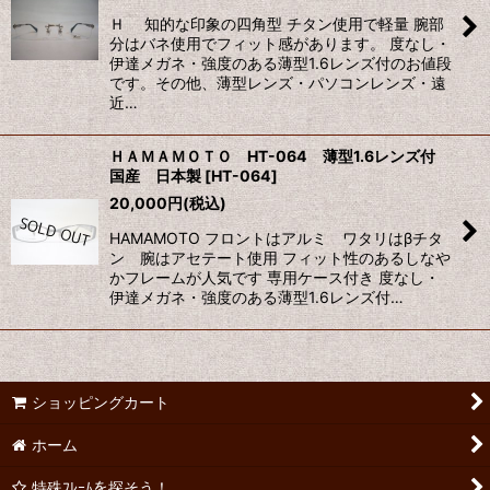
Ｈ 知的な印象の四角型 チタン使用で軽量 腕部
分はバネ使用でフィット感があります。 度なし・
伊達メガネ・強度のある薄型1.6レンズ付のお値段
です。その他、薄型レンズ・パソコンレンズ・遠
近…
ＨＡＭＡＭＯＴＯ HT-064 薄型1.6レンズ付
国産 日本製
[
HT-064
]
20,000
円
(税込)
HAMAMOTO フロントはアルミ ワタリはβチタ
ン 腕はアセテート使用 フィット性のあるしなや
かフレームが人気です 専用ケース付き 度なし・
伊達メガネ・強度のある薄型1.6レンズ付…
ショッピングカート
ホーム
特殊ﾌﾚｰﾑを探そう！