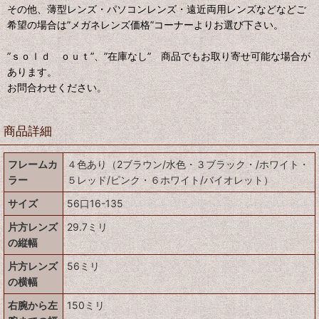
その他、薄型レンズ・パソコンレンズ・遠近両用レンズなどなどご
希望の場合は”メガネレンズ価格”コーナーよりお選び下さい。
”ｓｏｌｄ ｏｕｔ”、”在庫なし” 商品でもお取り寄せ可能な場合が
あります。
お問合わせください。
商品詳細
フレームカ
４色あり（2ブラウン/水色・３ブラック・/ホワイト・
ラー
５レッド/ピンク・６ホワイト/バイオレット）
サイズ
56口16-135
片方レンズ
29.7ミリ
の縦幅
片方レンズ
56ミリ
の横幅
右腕から左
150ミリ