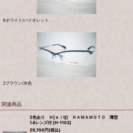
6ホワイト/バイオレット
2ブラウン/水色
関連商品
2色あり Ｈ[ｅｉt∫] ＨＡＭＡＭＯＴＯ 薄型
1.6レンズ付
[
H-1103
]
29,700
円
(税込)