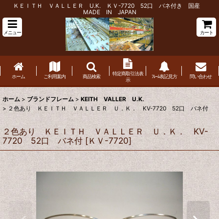
ＫＥＩＴＨ ＶＡＬＬＥＲ U.K. ＫＶ-7720 52口 バネ付き 国産
MADE IN JAPAN
メニュー
カート
特定商取引法表
ホーム
ご利用案内
商品検索
ﾌﾚｰﾑ表記見方
問い合わせ
示
ホーム
>
ブランドフレーム
>
KEITH VALLER U.K.
>
２色あり ＫＥＩＴＨ ＶＡＬＬＥＲ Ｕ．Ｋ． KV-7720 52口 バネ付
２色あり ＫＥＩＴＨ ＶＡＬＬＥＲ Ｕ．Ｋ． KV-
7720 52口 バネ付
[
ＫＶ-7720
]