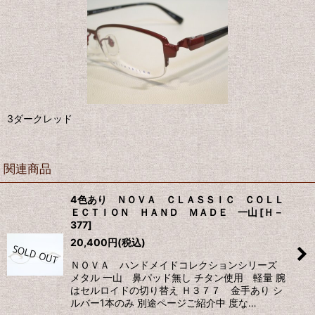
3ダークレッド
関連商品
4色あり ＮＯＶＡ ＣＬＡＳＳＩＣ ＣＯＬＬ
ＥＣＴＩＯＮ ＨＡＮＤ ＭＡＤＥ 一山
[
Ｈ－
377
]
20,400
円
(税込)
ＮＯＶＡ ハンドメイドコレクションシリーズ
メタル 一山 鼻パッド無し チタン使用 軽量 腕
はセルロイドの切り替え Ｈ３７７ 金手あり シ
ルバー1本のみ 別途ページご紹介中 度な…