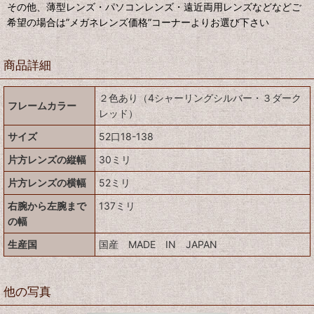
その他、薄型レンズ・パソコンレンズ・遠近両用レンズなどなどご
希望の場合は”メガネレンズ価格”コーナーよりお選び下さい
商品詳細
２色あり（4シャーリングシルバー・３ダーク
フレームカラー
レッド）
サイズ
52口18-138
片方レンズの縦幅
30ミリ
片方レンズの横幅
52ミリ
右腕から左腕まで
137ミリ
の幅
生産国
国産 MADE IN JAPAN
他の写真