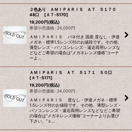
２色あり ＡＭＩＰＡＲＩＳ ＡＴ ５１７０
48口
[
ＡＴ-5170
]
19,200
円
(税込)
希望小売価格
:
24,000
円
ＡＭＩＰＡＲＩＳ バネ付き 国産 度なし・伊達
メガネ・標準1.5レンズ付のお値段です。その他、
薄型レンズ・パソコンレンズ・遠近両用レンズな
どなどご希望の場合は”メガネレンズ価格”コーナ
ーよ…
ＡＭＩＰＡＲＩＳ ＡＴ ５１７１ ５０口
[
ＡＴ-5171
]
19,200
円
(税込)
希望小売価格
:
24,000
円
ＡＭＩＰＡＲＩＳ 度なし・伊達メガネ・標準
1.5レンズ付のお値段です。その他、薄型レンズ・
パソコンレンズ・遠近両用レンズなどなどご希望
の場合は”メガネレンズ価格”コーナーよりお選び
下さい。”ｓ…