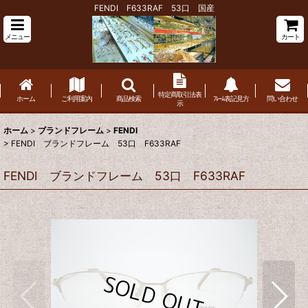
FENDI F633RAF 53口 国産
メニュー
カート
特定商取引法表
ホーム
ご利用案内
商品検索
ﾌﾚｰﾑ表記見方
問い合わせ
示
ホーム
>
ブランドフレーム
>
FENDI
>
FENDI ブランドフレーム 53口 F633RAF
FENDI ブランドフレーム 53口 F633RAF