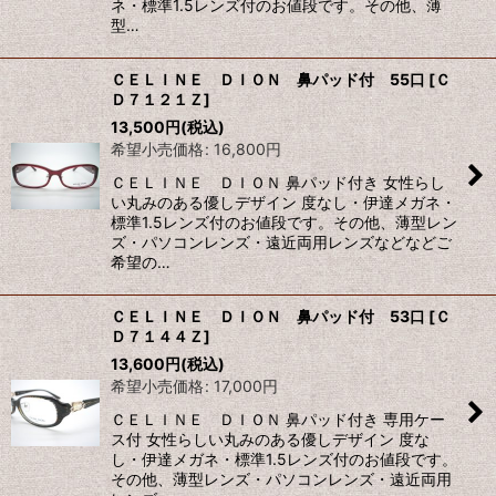
ネ・標準1.5レンズ付のお値段です。その他、薄
型…
ＣＥＬＩＮＥ ＤＩＯＮ 鼻パッド付 55口
[
Ｃ
Ｄ７１２１Ｚ
]
13,500
円
(税込)
希望小売価格
:
16,800
円
ＣＥＬＩＮＥ ＤＩＯＮ 鼻パッド付き 女性らし
い丸みのある優しデザイン 度なし・伊達メガネ・
標準1.5レンズ付のお値段です。その他、薄型レン
ズ・パソコンレンズ・遠近両用レンズなどなどご
希望の…
ＣＥＬＩＮＥ ＤＩＯＮ 鼻パッド付 53口
[
Ｃ
Ｄ７１４４Ｚ
]
13,600
円
(税込)
希望小売価格
:
17,000
円
ＣＥＬＩＮＥ ＤＩＯＮ 鼻パッド付き 専用ケー
ス付 女性らしい丸みのある優しデザイン 度な
し・伊達メガネ・標準1.5レンズ付のお値段です。
その他、薄型レンズ・パソコンレンズ・遠近両用