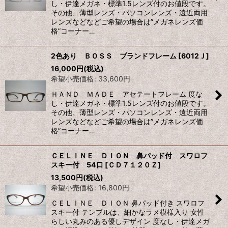
し・伊達メガネ・標準1.5レンズ付のお値段です。
その他、薄型レンズ・パソコンレンズ・遠近両用
レンズなどなどご希望の場合は”メガネレンズ価
格”コーナー…
2色あり ＢＯＳＳ ブランドフレーム
[
6012Ｊ
]
16,000
円
(税込)
希望小売価格
:
33,600
円
ＨＡＮＤ ＭＡＤＥ アセテートフレーム 度な
し・伊達メガネ・標準1.5レンズ付のお値段です。
その他、薄型レンズ・パソコンレンズ・遠近両用
レンズなどなどご希望の場合は”メガネレンズ価
格”コーナー…
ＣＥＬＩＮＥ ＤＩＯＮ 鼻パッド付 スワロフ
スキー付 54口
[
ＣＤ７１２０Ｚ
]
13,500
円
(税込)
希望小売価格
:
16,800
円
ＣＥＬＩＮＥ ＤＩＯＮ 鼻パッド付き スワロフ
スキー付 テンプルは、細かなラメ模様入り 女性
らしい丸みのある優しデザイン 度なし・伊達メガ