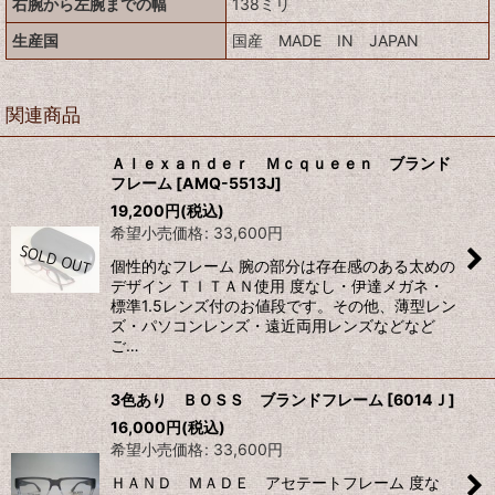
右腕から左腕までの幅
138ミリ
生産国
国産 MADE IN JAPAN
関連商品
Ａｌｅｘａｎｄｅｒ Ｍｃｑｕｅｅｎ ブランド
フレーム
[
AMQ-5513J
]
19,200
円
(税込)
希望小売価格
:
33,600
円
個性的なフレーム 腕の部分は存在感のある太めの
デザイン ＴＩＴＡＮ使用 度なし・伊達メガネ・
標準1.5レンズ付のお値段です。その他、薄型レン
ズ・パソコンレンズ・遠近両用レンズなどなど
ご…
3色あり ＢＯＳＳ ブランドフレーム
[
6014Ｊ
]
16,000
円
(税込)
希望小売価格
:
33,600
円
ＨＡＮＤ ＭＡＤＥ アセテートフレーム 度な