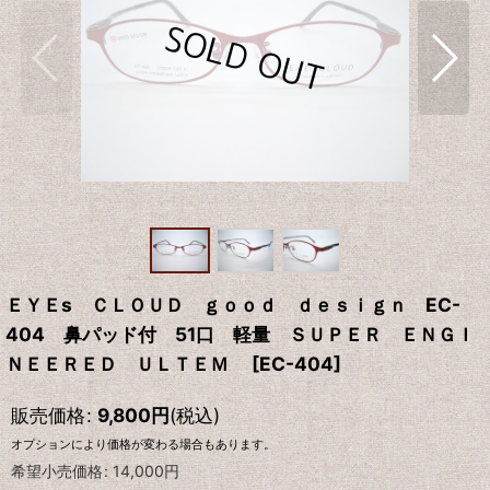
ＥＹＥs ＣＬＯＵＤ ｇｏｏｄ ｄｅｓｉｇｎ EC-
404 鼻パッド付 51口 軽量 ＳＵＰＥＲ ＥＮＧＩ
ＮＥＥＲＥＤ ＵＬＴＥＭ
[
EC-404
]
販売価格
:
9,800
円
(税込)
オプションにより価格が変わる場合もあります。
希望小売価格
:
14,000
円