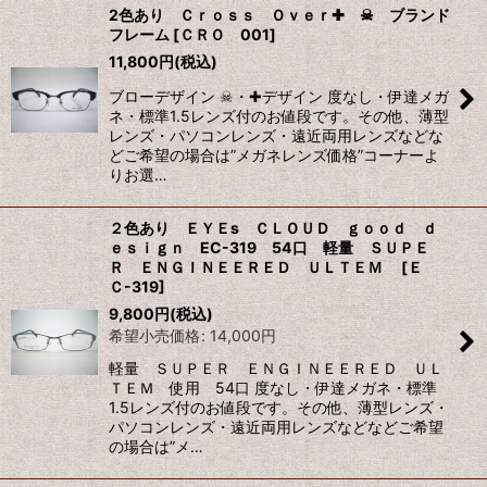
2色あり Ｃｒｏｓｓ Ｏｖｅｒ✚ ☠ ブランド
フレーム
[
ＣＲＯ 001
]
11,800
円
(税込)
ブローデザイン ☠・✚デザイン 度なし・伊達メガ
ネ・標準1.5レンズ付のお値段です。その他、薄型
レンズ・パソコンレンズ・遠近両用レンズなどな
どご希望の場合は”メガネレンズ価格”コーナーよ
りお選…
２色あり ＥＹＥs ＣＬＯＵＤ ｇｏｏｄ ｄ
ｅｓｉｇｎ EC-319 54口 軽量 ＳＵＰＥ
Ｒ ＥＮＧＩＮＥＥＲＥＤ ＵＬＴＥＭ
[
Ｅ
Ｃ-319
]
9,800
円
(税込)
希望小売価格
:
14,000
円
軽量 ＳＵＰＥＲ ＥＮＧＩＮＥＥＲＥＤ ＵＬ
ＴＥＭ 使用 54口 度なし・伊達メガネ・標準
1.5レンズ付のお値段です。その他、薄型レンズ・
パソコンレンズ・遠近両用レンズなどなどご希望
の場合は”メ…