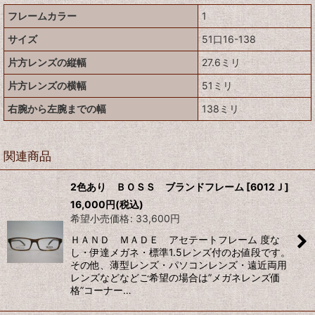
フレームカラー
1
サイズ
51口16-138
片方レンズの縦幅
27.6ミリ
片方レンズの横幅
51ミリ
右腕から左腕までの幅
138ミリ
関連商品
2色あり ＢＯＳＳ ブランドフレーム
[
6012Ｊ
]
16,000
円
(税込)
希望小売価格
:
33,600
円
ＨＡＮＤ ＭＡＤＥ アセテートフレーム 度な
し・伊達メガネ・標準1.5レンズ付のお値段です。
その他、薄型レンズ・パソコンレンズ・遠近両用
レンズなどなどご希望の場合は”メガネレンズ価
格”コーナー…