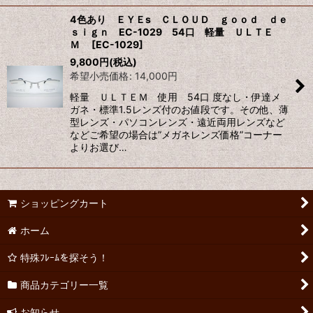
4色あり ＥＹＥs ＣＬＯＵＤ ｇｏｏｄ ｄｅ
ｓｉｇｎ EC-1029 54口 軽量 ＵＬＴＥ
Ｍ
[
EC-1029
]
9,800
円
(税込)
希望小売価格
:
14,000
円
軽量 ＵＬＴＥＭ 使用 54口 度なし・伊達メ
ガネ・標準1.5レンズ付のお値段です。その他、薄
型レンズ・パソコンレンズ・遠近両用レンズなど
などご希望の場合は”メガネレンズ価格”コーナー
よりお選び…
ショッピングカート
ホーム
特殊ﾌﾚｰﾑを探そう！
商品カテゴリー一覧
お知らせ