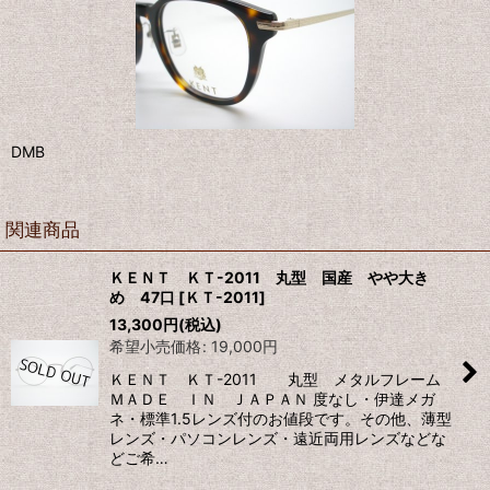
DMB
関連商品
ＫＥＮＴ ＫＴ-2011 丸型 国産 やや大き
め 47口
[
ＫＴ-2011
]
13,300
円
(税込)
希望小売価格
:
19,000
円
ＫＥＮＴ ＫＴ-2011 丸型 メタルフレーム
ＭＡＤＥ ＩＮ ＪＡＰＡＮ 度なし・伊達メガ
ネ・標準1.5レンズ付のお値段です。その他、薄型
レンズ・パソコンレンズ・遠近両用レンズなどな
どご希…