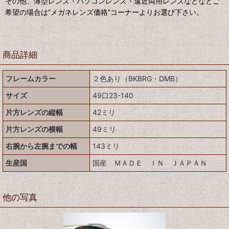
その他、薄型レンズ・パソコンレンズ・遠近両用レンズなどなどご
希望の場合は”メガネレンズ価格”コーナーよりお選び下さい。
商品詳細
フレームカラー
２色あり（BKBRG・DMB）
サイズ
49口23-140
片方レンズの縦幅
42ミリ
片方レンズの横幅
49ミリ
右腕から左腕までの幅
143ミリ
生産国
国産 ＭＡＤＥ ＩＮ ＪＡＰＡＮ
他の写真