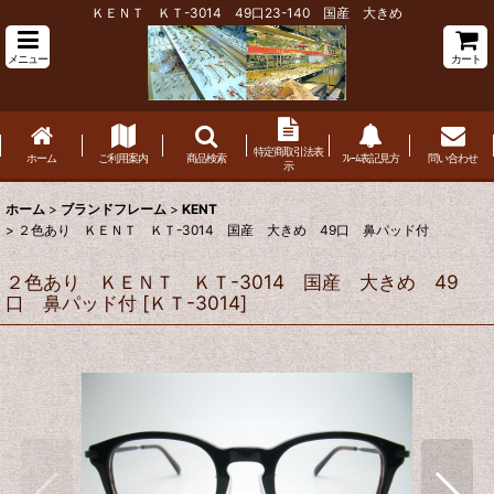
ＫＥＮＴ ＫＴ-3014 49口23-140 国産 大きめ
メニュー
カート
特定商取引法表
ホーム
ご利用案内
商品検索
ﾌﾚｰﾑ表記見方
問い合わせ
示
ホーム
>
ブランドフレーム
>
KENT
>
２色あり ＫＥＮＴ ＫＴ-3014 国産 大きめ 49口 鼻パッド付
２色あり ＫＥＮＴ ＫＴ-3014 国産 大きめ 49
口 鼻パッド付
[
ＫＴ-3014
]