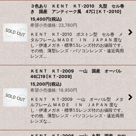
３色あり ＫＥＮＴ ＫＴ-2010 丸型 セル巻
き 国産 アンティーク風 47口
[
ＫＴ-2010
]
15,400
円
(税込)
希望小売価格
:
23,760
円
ＫＥＮＴ ＫＴ-2010 ボストン型 セル巻 メ
タルフレーム ＭＡＤＥ ＩＮ ＪＡＰＡＮ 度な
し・伊達メガネ・標準1.5レンズ付のお値段です。
その他、薄型レンズ・パソコンレンズ・遠近両用
レンズ…
ＫＥＮＴ ＫＴ-2009 一山 国産 オーバル
46口19
[
ＫＴ-2009
]
15,200
円
(税込)
希望小売価格
:
19,950
円
ＫＥＮＴ ＫＴ-2009 一山 オーバル型 メタ
ルフレーム ＭＡＤＥ ＩＮ ＪＡＰＡＮ 度な
し・伊達メガネ・標準1.5レンズ付のお値段です。
その他、薄型レンズ・パソコンレンズ・遠近両用
レンズな…
ＫＥＮＴ ＫＴ-2008 一山 丸型 国産 やや