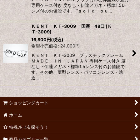
専用ケース付き 度なし・伊達メガネ・標準1.5レ
ンズ付のお値段です。 ”ｓｏｌｄ ｏｕ…
ＫＥＮＴ ＫＴ-3009 国産 48口
[
Ｋ
Ｔ-3009
]
16,800
円
(税込)
希望小売価格
:
24,000
円
ＫＥＮＴ ＫＴ-3009 プラスチックフレーム
ＭＡＤＥ ＩＮ ＪＡＰＡＮ 専用ケース付き 度
なし・伊達メガネ・標準1.5レンズ付のお値段で
す。その他、薄型レンズ・パソコンレンズ・遠
近…
ショッピングカート
ホーム
特殊ﾌﾚｰﾑを探そう！
商品カテゴリー一覧