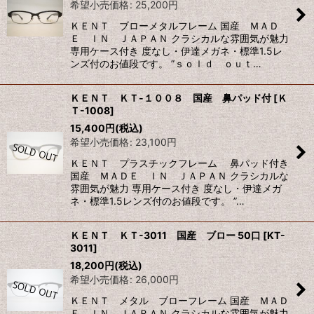
希望小売価格
:
25,200
円
ＫＥＮＴ ブローメタルフレーム 国産 ＭＡＤ
Ｅ ＩＮ ＪＡＰＡＮ クラシカルな雰囲気が魅力
専用ケース付き 度なし・伊達メガネ・標準1.5レ
ンズ付のお値段です。 ”ｓｏｌｄ ｏｕｔ…
ＫＥＮＴ ＫＴ-１００８ 国産 鼻パッド付
[
Ｋ
Ｔ-1008
]
15,400
円
(税込)
希望小売価格
:
23,100
円
ＫＥＮＴ プラスチックフレーム 鼻パッド付き
国産 ＭＡＤＥ ＩＮ ＪＡＰＡＮ クラシカルな
雰囲気が魅力 専用ケース付き 度なし・伊達メガ
ネ・標準1.5レンズ付のお値段です。 ”…
ＫＥＮＴ ＫＴ-3011 国産 ブロー 50口
[
KT-
3011
]
18,200
円
(税込)
希望小売価格
:
26,000
円
ＫＥＮＴ メタル ブローフレーム 国産 ＭＡＤ
Ｅ ＩＮ ＪＡＰＡＮ クラシカルな雰囲気が魅力