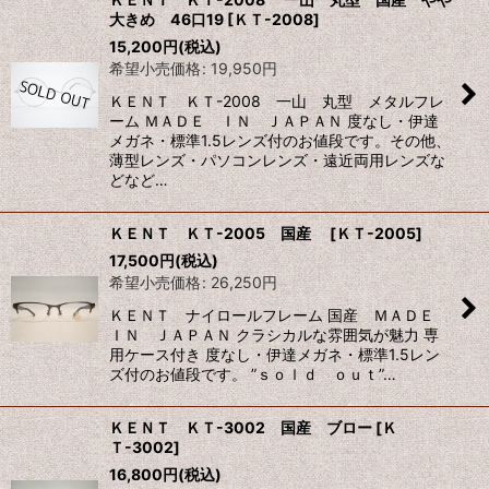
大きめ 46口19
[
ＫＴ-2008
]
15,200
円
(税込)
希望小売価格
:
19,950
円
ＫＥＮＴ ＫＴ-2008 一山 丸型 メタルフレ
ーム ＭＡＤＥ ＩＮ ＪＡＰＡＮ 度なし・伊達
メガネ・標準1.5レンズ付のお値段です。その他、
薄型レンズ・パソコンレンズ・遠近両用レンズな
どなど…
ＫＥＮＴ ＫＴ-2005 国産
[
ＫＴ-2005
]
17,500
円
(税込)
希望小売価格
:
26,250
円
ＫＥＮＴ ナイロールフレーム 国産 ＭＡＤＥ
ＩＮ ＪＡＰＡＮ クラシカルな雰囲気が魅力 専
用ケース付き 度なし・伊達メガネ・標準1.5レン
ズ付のお値段です。 ”ｓｏｌｄ ｏｕｔ”…
ＫＥＮＴ ＫＴ-3002 国産 ブロー
[
Ｋ
Ｔ-3002
]
16,800
円
(税込)