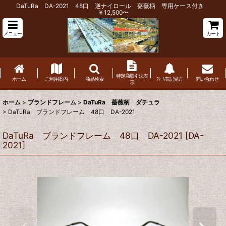
DaTuRa DA-2021 48口 逆ナイロール 薔薇柄 専用ケース付き
￥12,500〜
メニュー
カート
特定商取引法表
ホーム
ご利用案内
商品検索
ﾌﾚｰﾑ表記見方
問い合わせ
示
ホーム
>
ブランドフレーム
>
DaTuRa 薔薇柄 ダチュラ
>
DaTuRa ブランドフレーム 48口 DA-2021
DaTuRa ブランドフレーム 48口 DA-2021
[
DA-
2021
]