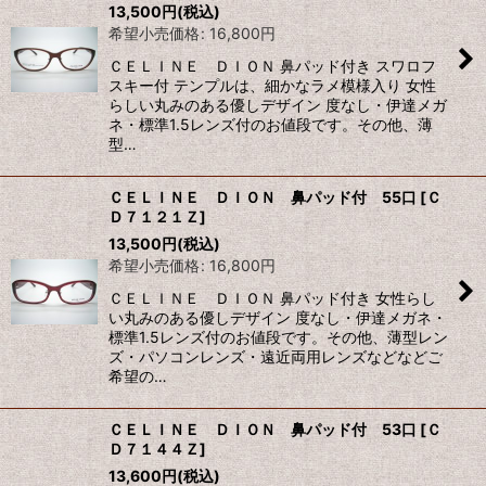
13,500
円
(税込)
希望小売価格
:
16,800
円
ＣＥＬＩＮＥ ＤＩＯＮ 鼻パッド付き スワロフ
スキー付 テンプルは、細かなラメ模様入り 女性
らしい丸みのある優しデザイン 度なし・伊達メガ
ネ・標準1.5レンズ付のお値段です。その他、薄
型…
ＣＥＬＩＮＥ ＤＩＯＮ 鼻パッド付 55口
[
Ｃ
Ｄ７１２１Ｚ
]
13,500
円
(税込)
希望小売価格
:
16,800
円
ＣＥＬＩＮＥ ＤＩＯＮ 鼻パッド付き 女性らし
い丸みのある優しデザイン 度なし・伊達メガネ・
標準1.5レンズ付のお値段です。その他、薄型レン
ズ・パソコンレンズ・遠近両用レンズなどなどご
希望の…
ＣＥＬＩＮＥ ＤＩＯＮ 鼻パッド付 53口
[
Ｃ
Ｄ７１４４Ｚ
]
13,600
円
(税込)