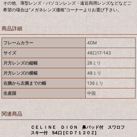
その他、薄型レンズ・パソコンレンズ・遠近両用レンズなどなどご
希望の場合は”メガネレンズ価格”コーナーよりお選び下さい。
商品詳細
フレームカラー
4DM
サイズ
48口17-143
片方レンズの縦幅
28ミリ
片方レンズの横幅
48ミリ
右腕から左腕までの幅
136ミリ
生産国
中国
関連商品
ＣＥＬＩＮＥ ＤＩＯＮ 鼻パッド付 スワロフ
スキー付 54口
[
ＣＤ７１２０Ｚ
]