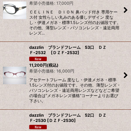
希望小売価格
:
17,000
円
ＣＥＬＩＮＥ ＤＩＯＮ 鼻パッド付き 専用ケー
ス付 女性らしい丸みのある優しデザイン 度な
し・伊達メガネ・標準1.5レンズ付のお値段です。
その他、薄型レンズ・パソコンレンズ・遠近両用
レンズ…
dazzlin ブランドフレーム 53口 ＤＺ
Ｆ-2532
[
ＤＺＦ-2532
]
11,200
円
(税込)
希望小売価格
:
16,000
円
アセテートフレーム 度なし・伊達メガネ・標準
1.5レンズ付のお値段です。その他、薄型レンズ・
パソコンレンズ・遠近両用レンズなどなどご希望
の場合は”メガネレンズ価格”コーナーよりお選び
下さい。
dazzlin ブランドフレーム 52口 ＤＺ
Ｆ-2530
[
ＤＺＦ-2530
]