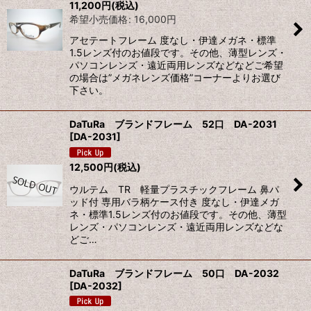
11,200
円
(税込)
希望小売価格
:
16,000
円
アセテートフレーム 度なし・伊達メガネ・標準
1.5レンズ付のお値段です。その他、薄型レンズ・
パソコンレンズ・遠近両用レンズなどなどご希望
の場合は”メガネレンズ価格”コーナーよりお選び
下さい。
DaTuRa ブランドフレーム 52口 DA-2031
[
DA-2031
]
12,500
円
(税込)
ウルテム TR 軽量プラスチックフレーム 鼻パ
ッド付 専用バラ柄ケース付き 度なし・伊達メガ
ネ・標準1.5レンズ付のお値段です。その他、薄型
レンズ・パソコンレンズ・遠近両用レンズなどな
どご…
DaTuRa ブランドフレーム 50口 DA-2032
[
DA-2032
]