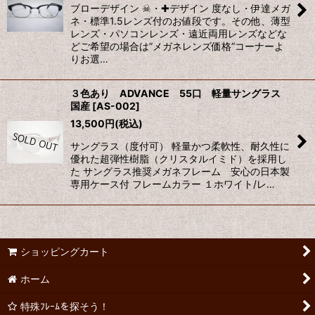
ブローデザイン ☠・✚デザイン 度なし・伊達メガ
ネ・標準1.5レンズ付のお値段です。その他、薄型
レンズ・パソコンレンズ・遠近両用レンズなどな
どご希望の場合は”メガネレンズ価格”コーナーよ
りお選…
３色あり ADVANCE 55口 軽量サングラス
国産
[
AS-002
]
13,500
円
(税込)
サングラス（度付可） 軽量かつ柔軟性、耐久性に
優れた超弾性樹脂（クリスタルイミド）を採用し
た サングラス推奨メガネフレーム 安心の日本製
専用ケース付 フレームカラー １ホワイト/レ…
ショッピングカート
ホーム
特殊ﾌﾚｰﾑを探そう！