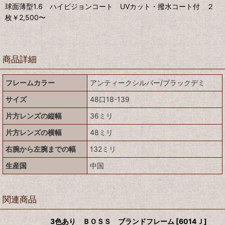
球面薄型1.6 ハイビジョンコート UVカット・撥水コート付 ２
枚￥2,500〜
商品詳細
フレームカラー
アンティークシルバー/ブラックデミ
サイズ
48口18-139
片方レンズの縦幅
36ミリ
片方レンズの横幅
48ミリ
右腕から左腕までの幅
132ミリ
生産国
中国
関連商品
3色あり ＢＯＳＳ ブランドフレーム
[
6014Ｊ
]