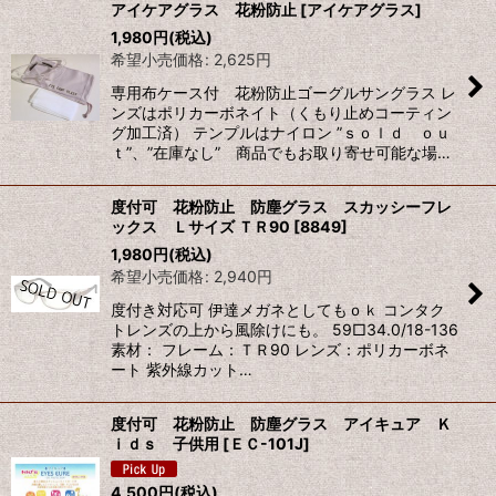
アイケアグラス 花粉防止
[
アイケアグラス
]
1,980
円
(税込)
希望小売価格
:
2,625
円
専用布ケース付 花粉防止ゴーグルサングラス レ
ンズはポリカーボネイト（くもり止めコーティン
グ加工済） テンプルはナイロン ”ｓｏｌｄ ｏｕ
ｔ”、”在庫なし” 商品でもお取り寄せ可能な場…
度付可 花粉防止 防塵グラス スカッシーフレ
ックス Ｌサイズ ＴＲ90
[
8849
]
1,980
円
(税込)
希望小売価格
:
2,940
円
度付き対応可 伊達メガネとしてもｏｋ コンタク
トレンズの上から風除けにも。 59□34.0/18-136
素材： フレーム：ＴＲ90 レンズ：ポリカーボネ
ート 紫外線カット…
度付可 花粉防止 防塵グラス アイキュア Ｋ
ｉｄｓ 子供用
[
ＥＣ-101J
]
4,500
円
(税込)