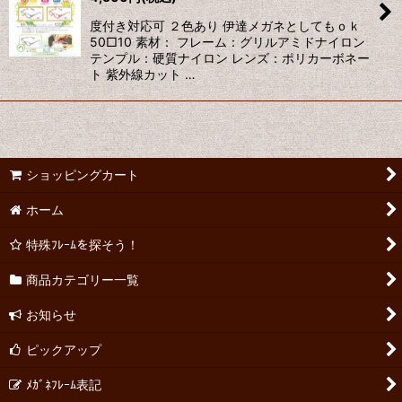
度付き対応可 ２色あり 伊達メガネとしてもｏｋ
50□10 素材： フレーム：グリルアミドナイロン
テンプル：硬質ナイロン レンズ：ポリカーボネー
ト 紫外線カット …
ショッピングカート
ホーム
特殊ﾌﾚｰﾑを探そう！
商品カテゴリー一覧
お知らせ
ピックアップ
ﾒｶﾞﾈﾌﾚｰﾑ表記