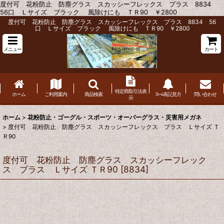
度付可 花粉防止 防塵グラス スカッシーフレックス プラス 8834
56口 Ｌサイズ ブラック 風除けにも ＴＲ90 ￥2800
度付可 花粉防止 防塵グラス スカッシーフレックス プラス 8834 56
口 Ｌサイズ ブラック 風除けにも ＴＲ90 ￥2800
メニュー
カート
特定商取引法表
ホーム
ご利用案内
商品検索
ﾌﾚｰﾑ表記見方
問い合わせ
示
ホーム
>
花粉防止・ゴーグル・スポーツ・オーバーグラス・災害用メガネ
>
度付可 花粉防止 防塵グラス スカッシーフレックス プラス Ｌサイズ Ｔ
Ｒ90
度付可 花粉防止 防塵グラス スカッシーフレック
ス プラス Ｌサイズ ＴＲ90
[
8834
]