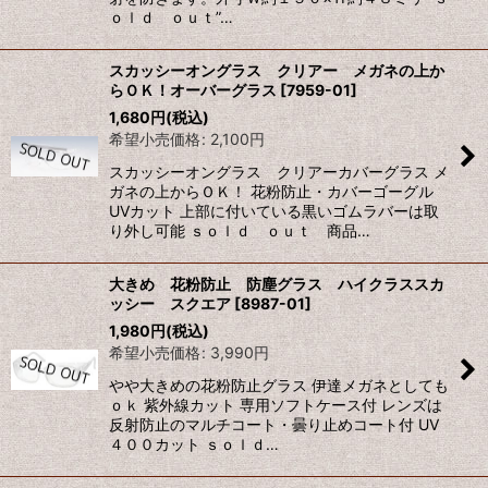
ｏｌｄ ｏｕｔ”…
スカッシーオングラス クリアー メガネの上か
らＯＫ！オーバーグラス
[
7959-01
]
1,680
円
(税込)
希望小売価格
:
2,100
円
スカッシーオングラス クリアーカバーグラス メ
ガネの上からＯＫ！ 花粉防止・カバーゴーグル
UVカット 上部に付いている黒いゴムラバーは取
り外し可能 ｓｏｌｄ ｏｕｔ 商品…
大きめ 花粉防止 防塵グラス ハイクラススカ
ッシー スクエア
[
8987-01
]
1,980
円
(税込)
希望小売価格
:
3,990
円
やや大きめの花粉防止グラス 伊達メガネとしても
ｏｋ 紫外線カット 専用ソフトケース付 レンズは
反射防止のマルチコート・曇り止めコート付 UV
４００カット ｓｏｌｄ…