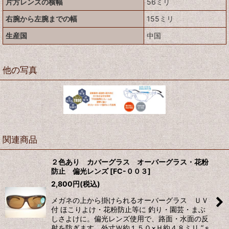
片方レンズの横幅
56ミリ
右腕から左腕までの幅
155ミリ
生産国
中国
他の写真
関連商品
２色あり カバーグラス オーバーグラス・花粉
防止 偏光レンズ
[
FC-００３
]
2,800
円
(税込)
メガネの上から掛けられるオーバーグラス ＵＶ
付 ほこりよけ・花粉防止等に 釣り・園芸・まぶ
しさよけに。偏光レンズ使用で、路面・水面の反
射を防ぎます。外寸Ｗ約１５０×Ｈ約４８ミリ ”ｓ