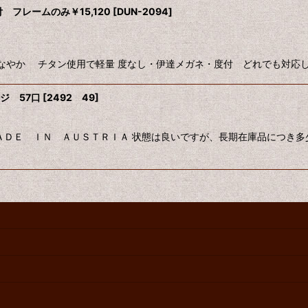
付 フレームのみ￥15,120
[
DUN-2094
]
なやか チタン使用で軽量 度なし・伊達メガネ・度付 どれでも対応しま
ージ 57口
[
2492 49
]
ＡＤＥ ＩＮ ＡＵＳＴＲＩＡ 状態は良いですが、長期在庫品につき多少