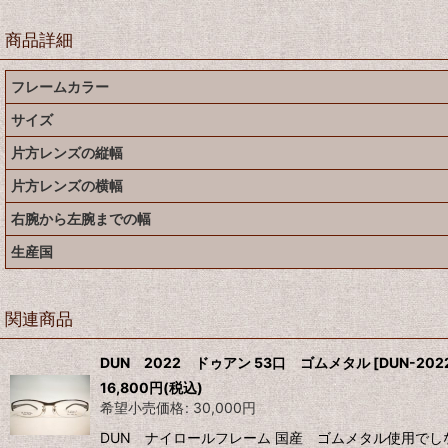
商品詳細
フレームカラー
サイズ
片方レンズの縦幅
片方レンズの横幅
右腕から左腕までの幅
生産国
関連商品
DUN 2022 ドゥアン 53口 ゴムメタル
[
DUN-202
16,800
円
(税込)
希望小売価格
:
30,000
円
DUN ナイロールフレーム 国産 ゴムメタル使用でし