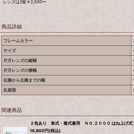
レンズは2枚￥2,500〜
商品詳細
フレームカラー
サイズ
片方レンズの縦幅
片方レンズの横幅
右腕から左腕までの幅
生産国
関連商品
２色あり 単式・複式兼用 ＮＯ.２０００ はね上げ式
16,800
円
(税込)