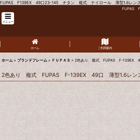
FUPAS F139EX 49口23-145 チタン 複式 ナイロール 薄型1.6レン
FUPAS
メニュー
ホーム
ご利用案内
ホーム
>
ブランドフレーム
>
ＦＵＰＡＳ
>
2色あり 複式 FUPAS F-139EX 
2色あり 複式 FUPAS F-139EX 49口 薄型1.6レ