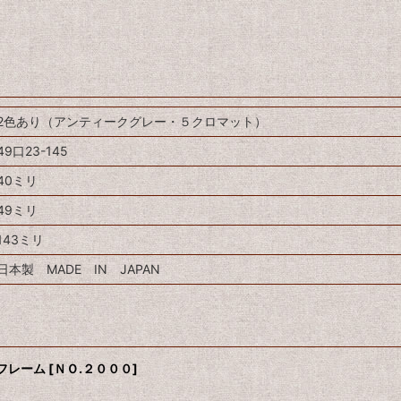
2色あり（アンティークグレー・５クロマット）
49口23-145
40ミリ
49ミリ
143ミリ
日本製 MADE IN JAPAN
フレーム
[
ＮＯ.２０００
]