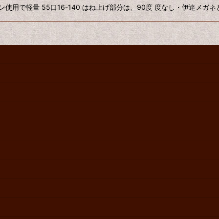
ン使用で軽量 55口16-140 はね上げ部分は、90度 度なし・伊達メガネど