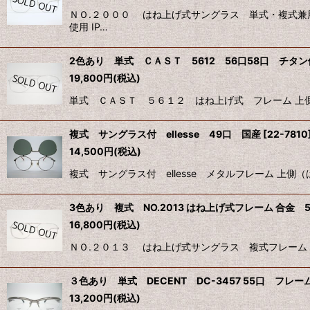
ＮＯ.２０００ はね上げ式サングラス 単式・複式兼
使用 IP…
2色あり 単式 ＣＡＳＴ 5612 56口58口 チタ
19,800
円
(税込)
単式 ＣＡＳＴ ５６１２ はね上げ式 フレーム 上側
複式 サングラス付 ellesse 49口 国産
[
22-7810
14,500
円
(税込)
複式 サングラス付 ellesse メタルフレーム 上
3色あり 複式 NO.2013 はね上げ式フレーム 合金 52
16,800
円
(税込)
ＮＯ.２０１３ はね上げ式サングラス 複式フレーム 上
３色あり 単式 DECENT DC-3457 55口 フレーム
13,200
円
(税込)