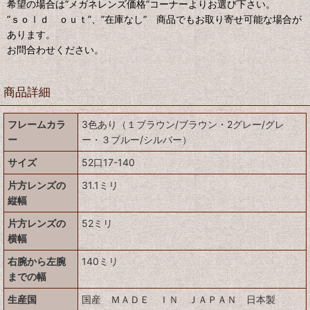
希望の場合は”メガネレンズ価格”コーナーよりお選び下さい。
”ｓｏｌｄ ｏｕｔ”、”在庫なし” 商品でもお取り寄せ可能な場合が
あります。
お問合わせください。
商品詳細
フレームカラ
3色あり（１ブラウン/ブラウン・2グレー/グレ
ー
ー・３ブルー/シルバー）
サイズ
52口17-140
片方レンズの
31.1ミリ
縦幅
片方レンズの
52ミリ
横幅
右腕から左腕
140ミリ
までの幅
生産国
国産 ＭＡＤＥ ＩＮ ＪＡＰＡＮ 日本製