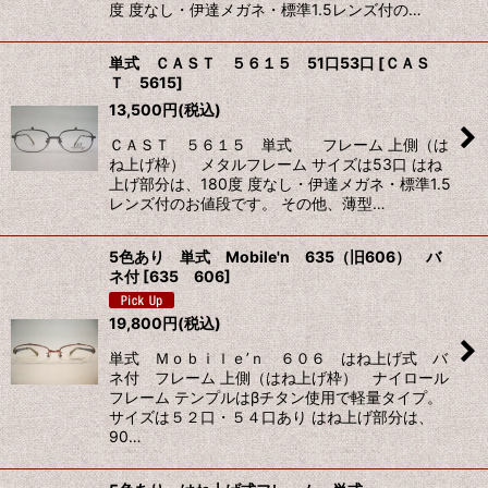
度 度なし・伊達メガネ・標準1.5レンズ付の…
単式 ＣＡＳＴ ５６１５ 51口53口
[
ＣＡＳ
Ｔ 5615
]
13,500
円
(税込)
ＣＡＳＴ ５６１５ 単式 フレーム 上側（は
ね上げ枠） メタルフレーム サイズは53口 はね
上げ部分は、180度 度なし・伊達メガネ・標準1.5
レンズ付のお値段です。 その他、薄型…
5色あり 単式 Mobile'n 635（旧606） バ
ネ付
[
635 606
]
19,800
円
(税込)
単式 Ｍｏｂｉｌｅ’ｎ ６０６ はね上げ式 バ
ネ付 フレーム 上側（はね上げ枠） ナイロール
フレーム テンプルはβチタン使用で軽量タイプ。
サイズは５２口・５４口あり はね上げ部分は、
90…