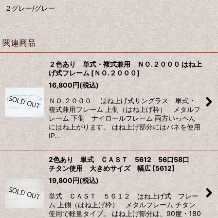
２グレー/グレー
関連商品
２色あり 単式・複式兼用 ＮＯ.２０００ はね上
げ式フレーム
[
ＮＯ.２０００
]
16,800
円
(税込)
ＮＯ.２０００ はね上げ式サングラス 単式・
複式兼用フレーム 上側（はね上げ枠） メタルフ
レーム 下側 ナイロールフレーム 両方いっぺん
にはね上がります。 はね上げ部分にはバネを使用
IP…
2色あり 単式 ＣＡＳＴ 5612 56口58口
チタン使用 大きめサイズ 幅広
[
5612
]
19,800
円
(税込)
単式 ＣＡＳＴ ５６１２ はね上げ式 フレー
ム 上側（はね上げ枠） メタルフレーム チタン
使用で軽量タイプ。 はね上げ部分は、90度・180