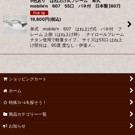
5色あり はね上げ式フレーム 単式
mobile'n 607 55口 バネ付 日本製
[
607
]
19,800
円
(税込)
単式 mobile'n 607 はね上げ式 バネ付 フ
レーム 上側（はね上げ枠） ナイロールフレーム
チタン使用で軽量タイプ。 サイズは55口 はね上
げ部分は、90度 度なし・伊達メ…
ショッピングカート
ホーム
特殊ﾌﾚｰﾑを探そう！
商品カテゴリー一覧
お知らせ