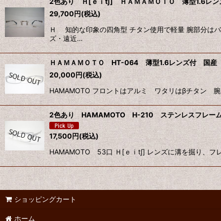
2色あり Ｈ[ｅｉt∫] ＨＡＭＡＭＯＴＯ 薄型1.6レン
29,700
円
(税込)
Ｈ 知的な印象の四角型 チタン使用で軽量 腕部分は
ズ・遠近…
ＨＡＭＡＭＯＴＯ HT-064 薄型1.6レンズ付 国産
20,000
円
(税込)
HAMAMOTO フロントはアルミ ワタリはβチタン
2色あり HAMAMOTO H-210 ステンレスフレーム 
17,500
円
(税込)
HAMAMOTO 53口 Ｈ[ｅｉt∫] レンズに溝を
ショッピングカート
ホーム