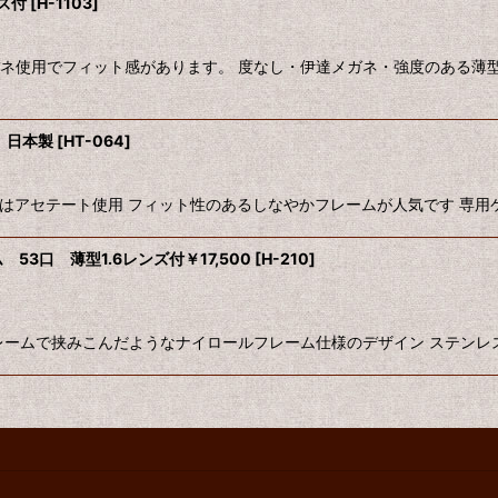
ズ付
[
H-1103
]
バネ使用でフィット感があります。 度なし・伊達メガネ・強度のある薄型
 日本製
[
HT-064
]
 腕はアセテート使用 フィット性のあるしなやかフレームが人気です 専用
53口 薄型1.6レンズ付￥17,500
[
H-210
]
掘り、フレームで挟みこんだようなナイロールフレーム仕様のデザイン ステン