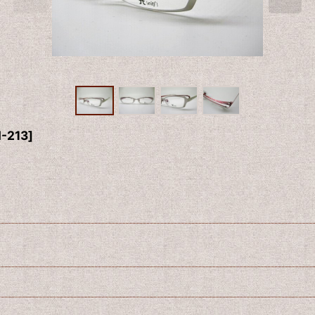
-213
]