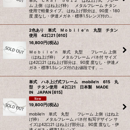
単式 ＣＡＳＴ ５６１２ はね上げ式 フレー
ム 上側（はね上げ枠） メタルフレーム チタン
使用で軽量タイプ。 はね上げ部分は、90度・180
度 度なし・伊達メガネ・標準1.5レンズ付の…
2色あり 単式 Ｍｏｂｉｌｅ’ｎ 丸型 チタン
使用 42口21
[
610
]
16,800
円
(税込)
Ｍｏｂｉｌｅ’ｎ 単式 丸型 フレーム 上側
（はね上げ枠） メタルフレーム バネ付 サイズ
は42口21 はね上げ部分は、90度 度なし・伊達メ
ガネ・標準1.5レンズ付のお値段です。…
単式 ハネ上げ式フレーム mobile'n 615 丸
型 チタン使用 42口21 日本製 MADE
IN JAPAN
[
615
]
19,800
円
(税込)
mobile'n 単式 丸型 フレーム 上側（はね上
げ枠） メタルフレーム バネ付 転写デザイン サ
イズは42口21 はね上げ部分は、90度 度なし・伊
達メガネ・標準1.5レンズ…