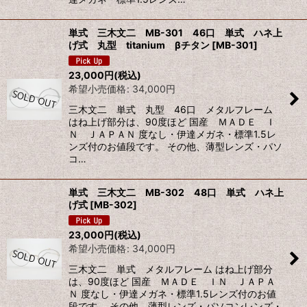
単式 三木文二 MB-301 46口 単式 ハネ上
げ式 丸型 titanium βチタン
[
MB-301
]
23,000
円
(税込)
希望小売価格
:
34,000
円
三木文二 単式 丸型 46口 メタルフレーム
はね上げ部分は、90度ほど 国産 ＭＡＤＥ Ｉ
Ｎ ＪＡＰＡＮ 度なし・伊達メガネ・標準1.5レ
ンズ付のお値段です。 その他、薄型レンズ・パソ
コ…
単式 三木文二 MB-302 48口 単式 ハネ上
げ式
[
MB-302
]
23,000
円
(税込)
希望小売価格
:
34,000
円
三木文二 単式 メタルフレーム はね上げ部分
は、90度ほど 国産 ＭＡＤＥ ＩＮ ＪＡＰＡ
Ｎ 度なし・伊達メガネ・標準1.5レンズ付のお値
段です。 その他、薄型レンズ・パソコンレンズ・