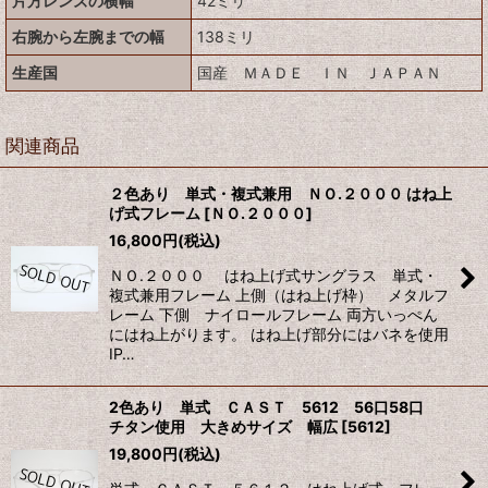
片方レンズの横幅
42ミリ
右腕から左腕までの幅
138ミリ
生産国
国産 ＭＡＤＥ ＩＮ ＪＡＰＡＮ
関連商品
２色あり 単式・複式兼用 ＮＯ.２０００ はね上
げ式フレーム
[
ＮＯ.２０００
]
16,800
円
(税込)
ＮＯ.２０００ はね上げ式サングラス 単式・
複式兼用フレーム 上側（はね上げ枠） メタルフ
レーム 下側 ナイロールフレーム 両方いっぺん
にはね上がります。 はね上げ部分にはバネを使用
IP…
2色あり 単式 ＣＡＳＴ 5612 56口58口
チタン使用 大きめサイズ 幅広
[
5612
]
19,800
円
(税込)