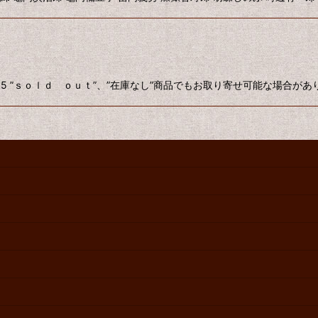
8.5 ”ｓｏｌｄ ｏｕｔ”、”在庫なし”商品でもお取り寄せ可能な場合が