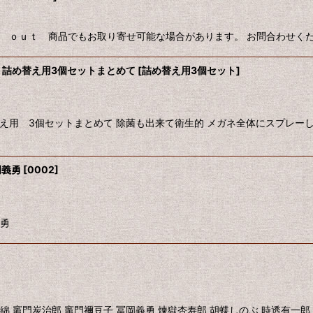
ｄ ｏｕｔ 商品でもお取り寄せ可能な場合があります。 お問合わせく
 詰め替え用3個セットまとめて
[
詰め替え用3個セット
]
替え用 3個セットまとめて 除菌も出来て衛生的 メガネ全体にスプレー
岡義勇
[
0002
]
義勇
綿 竈門炭治郎 竈門禰豆子 冨岡義勇 煉獄杏寿郎 胡蝶しのぶ 時透有一郎