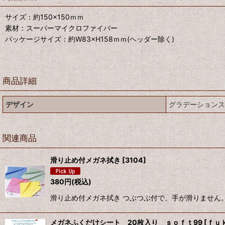
サイズ：約150×150ｍｍ
素材：スーパーマイクロファイバー
パッケージサイズ：約W83×H158ｍｍ(ヘッダー除く)
商品詳細
デザイン
グラデーションス
関連商品
滑り止め付メガネ拭き
[
3104
]
380
円
(税込)
滑り止め付メガネ拭き つぶつぶ付で、手が滑りません
メガネふくだけシート 20枚入り ｓｏｆｔ99
[
ｆｕ