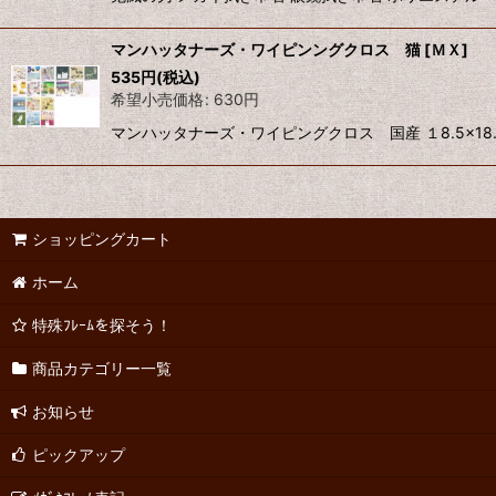
マンハッタナーズ・ワイピンングクロス 猫
[
ＭＸ
]
535
円
(税込)
希望小売価格
:
630
円
マンハッタナーズ・ワイピングクロス 国産 １8.5×1
ショッピングカート
ホーム
特殊ﾌﾚｰﾑを探そう！
商品カテゴリー一覧
お知らせ
ピックアップ