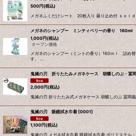
500
円
(税込)
メガネふくだけシート 20枚入り 曇り止め付 ｓｏｌ
メガネのシャンプー ミンティベリーの香り 160ml
1,000
円
(税込)
オープン価格
メガネのシャンプー（ミントの香り）160ｍｌ 詰め
す。 …
鬼滅の刃 折りたたみメガネケース 胡蝶しのぶ・冨
2,000
円
(税込)
鬼滅の刃 折りたたみ式メガネケース 胡蝶しのぶ 冨岡
鬼滅の刃 眼鏡拭き巾着
[
0001
]
1,100
円
(税込)
鬼滅の刃 メガネ拭き巾着 眼鏡拭き巾着 ポリエステル・