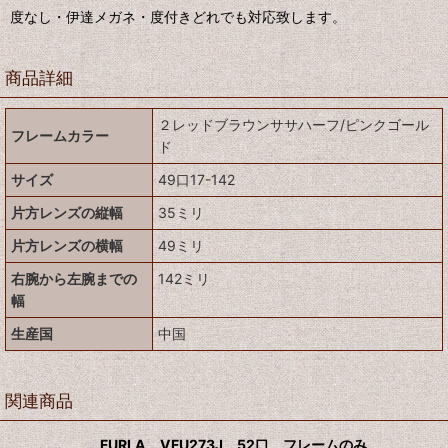
度なし・伊達メガネ・度付きどれでも対応致します。
商品詳細
２レッドブラウンササハーフ/ピンクゴール
フレームカラー
ド
サイズ
49口17-142
片方レンズの縦幅
35ミリ
片方レンズの横幅
49ミリ
右腕から左腕までの
142ミリ
幅
生産国
中国
関連商品
FURLA VFU273J 52口 フレームのみ