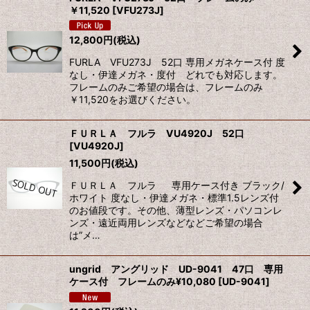
￥11,520
[
VFU273J
]
12,800
円
(税込)
FURLA VFU273J 52口 専用メガネケース付 度
なし・伊達メガネ・度付 どれでも対応します。
フレームのみご希望の場合は、フレームのみ
￥11,520をお選びください。
ＦＵＲＬＡ フルラ VU4920J 52口
[
VU4920J
]
11,500
円
(税込)
ＦＵＲＬＡ フルラ 専用ケース付き ブラック/
ホワイト 度なし・伊達メガネ・標準1.5レンズ付
のお値段です。その他、薄型レンズ・パソコンレ
ンズ・遠近両用レンズなどなどご希望の場合
は”メ…
ungrid アングリッド UD-9041 47口 専用
ケース付 フレームのみ¥10,080
[
UD-9041
]