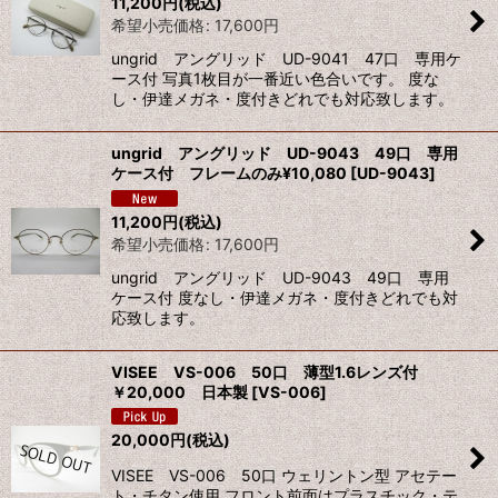
11,200
円
(税込)
希望小売価格
:
17,600
円
ungrid アングリッド UD-9041 47口 専用ケ
ース付 写真1枚目が一番近い色合いです。 度な
し・伊達メガネ・度付きどれでも対応致します。
ungrid アングリッド UD-9043 49口 専用
ケース付 フレームのみ¥10,080
[
UD-9043
]
11,200
円
(税込)
希望小売価格
:
17,600
円
ungrid アングリッド UD-9043 49口 専用
ケース付 度なし・伊達メガネ・度付きどれでも対
応致します。
VISEE VS-006 50口 薄型1.6レンズ付
￥20,000 日本製
[
VS-006
]
20,000
円
(税込)
VISEE VS-006 50口 ウェリントン型 アセテー
ト・チタン使用 フロント前面はプラスチック・テ