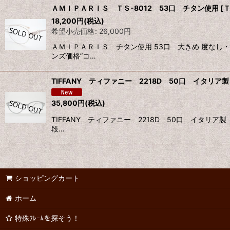
ＡＭＩＰＡＲＩＳ ＴＳ-8012 53口 チタン使用
[
Ｔ
18,200
円
(税込)
希望小売価格
:
26,000
円
ＡＭＩＰＡＲＩＳ チタン使用 53口 大きめ 度なし
ンズ価格”コ…
TIFFANY ティファニー 2218D 50口 イタリア製
35,800
円
(税込)
TIFFANY ティファニー 2218D 50口 イタ
段…
ショッピングカート
ホーム
特殊ﾌﾚｰﾑを探そう！