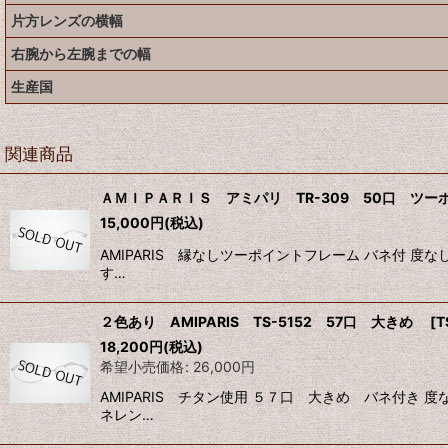
片方レンズの横幅
右腕から左腕までの幅
生産国
関連商品
ＡＭＩＰＡＲＩＳ アミパリ TR-309 50口 ツ
15,000
円
(税込)
AMIPARIS 縁なしツーポイントフレーム バネ付 
す…
２色あり AMIPARIS TS-5152 57口 大きめ
[
T
18,200
円
(税込)
希望小売価格
:
26,000
円
AMIPARIS チタン使用 ５７口 大きめ バネ付
ネレン…