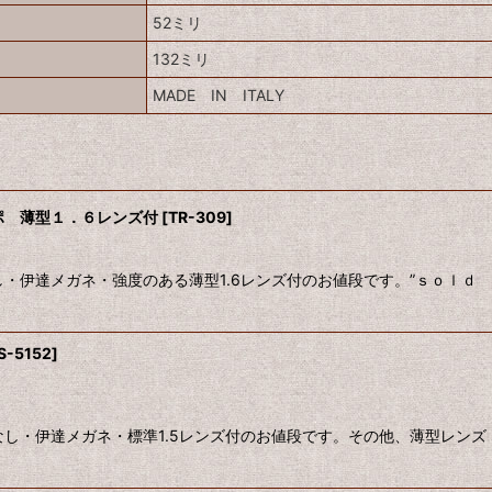
52ミリ
132ミリ
MADE IN ITALY
ーポ 薄型１．６レンズ付
[
TR-309
]
度なし・伊達メガネ・強度のある薄型1.6レンズ付のお値段です。”ｓｏｌ
S-5152
]
き 度なし・伊達メガネ・標準1.5レンズ付のお値段です。その他、薄型レ