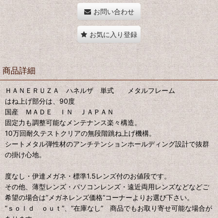
お問い合わせ
お気に入り登録
商品詳細
ＨＡＮＥＲＵＺＡ ハネルザ 単式 メタルフレーム
はね上げ部分は、90度
国産 ＭＡＤＥ ＩＮ ＪＡＰＡＮ
固定力も調整可能なメンテナンス楽々構造。
10万回耐久テストクリアの無段階跳ね上げ機構。
シートメタル弾性材のアンチテンションホールディング設計で抜群
の掛け心地。
度なし・伊達メガネ・標準1.5レンズ付のお値段です。
その他、薄型レンズ・パソコンレンズ・遠近両用レンズなどなどご
希望の場合は”メガネレンズ価格”コーナーよりお選び下さい。
”ｓｏｌｄ ｏｕｔ”、”在庫なし” 商品でもお取り寄せ可能な場合が