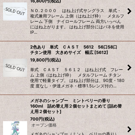
16,800
円
(税込)
ＮＯ.２０００ はね上げ式サングラス 単式・
複式兼用フレーム 上側（はね上げ枠） メタルフ
レーム 下側 ナイロールフレーム 両方いっぺん
にはね上がります。 はね上げ部分にはバネを使用
IP…
2色あり 単式 ＣＡＳＴ 5612 56口58口
チタン使用 大きめサイズ 幅広
[
5612
]
19,800
円
(税込)
単式 ＣＡＳＴ ５６１２ はね上げ式 フレー
ム 上側（はね上げ枠） メタルフレーム チタン
使用で軽量タイプ。 はね上げ部分は、90度・180
度 度なし・伊達メガネ・標準1.5レンズ付の…
メガネのシャンプー ミントベリーの香り
160ml 詰め替え用２個セットまとめて
[
詰め替
え用２個セット
]
700
円
(税込)
オープン価格
メガネのシャンプー（ミント ベリーの香り）