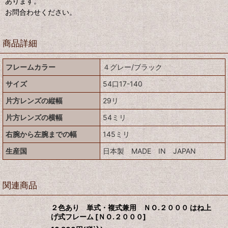
あります。
お問合わせください。
商品詳細
フレームカラー
４グレー/ブラック
サイズ
54口17-140
片方レンズの縦幅
29リ
片方レンズの横幅
54ミリ
右腕から左腕までの幅
145ミリ
生産国
日本製 MADE IN JAPAN
関連商品
２色あり 単式・複式兼用 ＮＯ.２０００ はね上
げ式フレーム
[
ＮＯ.２０００
]