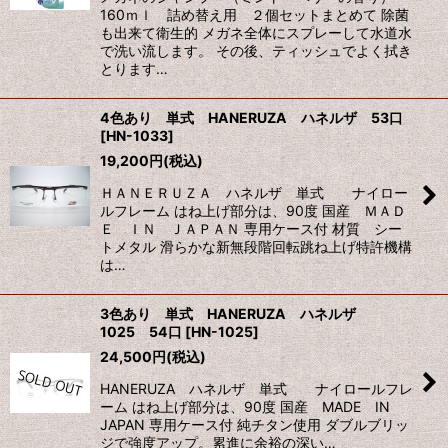
160ｍｌ 詰め替え用 ２個セットまとめて 除菌
も出来て衛生的 メガネ全体にスプレーして水道水
で洗い流します。 その後、ティッシュでよく拭き
とります…
4色あり 単式 HANERUZA ハネルザ 53口
[
HN-1033
]
19,200
円
(税込)
ＨＡＮＥＲＵＺＡ ハネルザ 単式 ナイロー
ルフレーム はね上げ部分は、90度 国産 ＭＡＤ
Ｅ ＩＮ ＪＡＰＡＮ 専用ケース付 材質 シー
トメタル 滑らかな新無段階回転跳ね上げ特許機構
は…
3色あり 単式 HANERUZA ハネルザ
1025 54口
[
HN-1025
]
24,500
円
(税込)
HANERUZA ハネルザ 単式 ナイロールフレ
ーム はね上げ部分は、90度 国産 MADE IN
JAPAN 専用ケース付 純チタン使用 ダブルブリッ
ジで強度アップ。累進に余裕の深い…