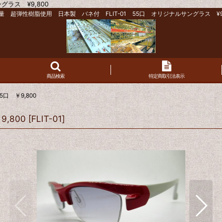
ラス ¥9,800
量 超弾性樹脂使用 日本製 バネ付 FLIT-01 55口 オリジナルサングラス ¥9,
商品検索
特定商取引法表示
5口 ￥9,800
,800
[
FLIT-01
]