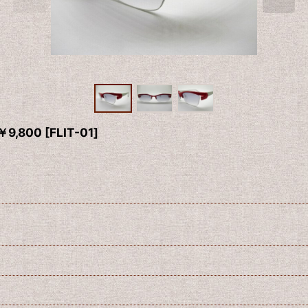
9,800
[
FLIT-01
]