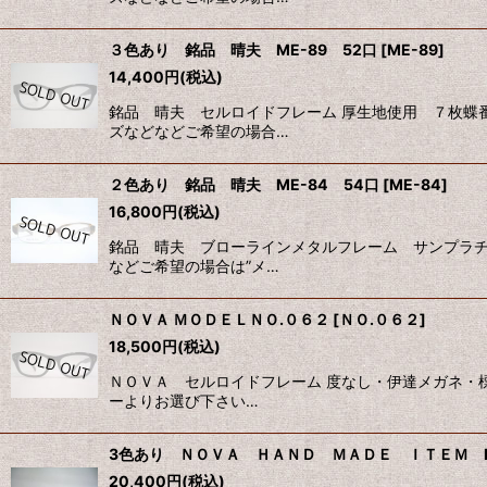
３色あり 銘品 晴夫 ME-89 52口
[
ME-89
]
14,400
円
(税込)
銘品 晴夫 セルロイドフレーム 厚生地使用 ７枚蝶
ズなどなどご希望の場合…
２色あり 銘品 晴夫 ME-84 54口
[
ME-84
]
16,800
円
(税込)
銘品 晴夫 ブローラインメタルフレーム サンプラチ
などご希望の場合は”メ…
ＮＯＶＡ ＭＯＤＥＬＮＯ.０６２
[
ＮＯ.０６２
]
18,500
円
(税込)
ＮＯＶＡ セルロイドフレーム 度なし・伊達メガネ・
ーよりお選び下さい…
3色あり ＮＯＶＡ ＨＡＮＤ ＭＡＤＥ ＩＴＥＭ H
20,400
円
(税込)