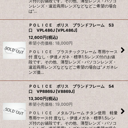
ズ付のお値段です。その他、薄型レンズ・パソコ
ンレンズ・遠近両用レンズなどなどご希望の場合
は”…
ＰＯＬＩＣＥ ポリス ブランドフレーム 53
口 VPL486J
[
VPL486J
]
12,600
円
(税込)
希望小売価格
:
18,000
円
ＰＯＬＩＣＥ プラスチックフレーム 専用ケース
付 度なし・伊達メガネ・標準1.5レンズ付のお値
段です。その他、薄型レンズ・パソコンレンズ・
遠近両用レンズなどなどご希望の場合は”メガネレ
ンズ価…
ＰＯＬＩＣＥ ポリス ブランドフレーム 54
口 VP8869J
[
V8869J
]
13,300
円
(税込)
希望小売価格
:
19,000
円
ＰＯＬＩＣＥ メタルフレーム チタン使用 軽量
専用ケース付 度なし・伊達メガネ・標準1.5レン
ズ付のお値段です。その他、薄型レンズ・パソコ