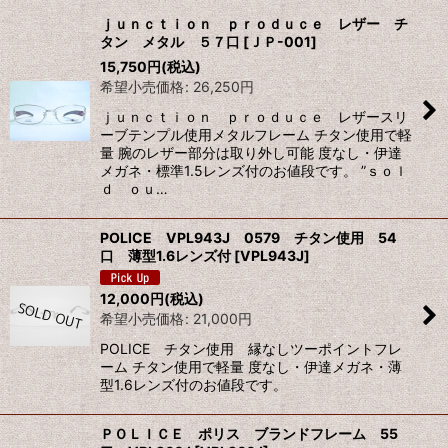
ｊｕｎｃｔｉｏｎ ｐｒｏｄｕｃｅ レザー チ
タン メタル ５７口
[
ＪＰ-001
]
15,750
円
(税込)
希望小売価格
:
26,250
円
ｊｕｎｃｔｉｏｎ ｐｒｏｄｕｃｅ レザースリ
ーブテンプル使用メタルフレーム チタン使用で軽
量 腕のレザー部分は取り外し可能 度なし・伊達
メガネ・標準1.5レンズ付のお値段です。 ”ｓｏｌ
ｄ ｏｕ…
POLICE VPL943J 0579 チタン使用 54
口 薄型1.6レンズ付
[
VPL943J
]
12,000
円
(税込)
希望小売価格
:
21,000
円
POLICE チタン使用 縁なしツーポイントフレ
ーム チタン使用で軽量 度なし・伊達メガネ・薄
型1.6レンズ付のお値段です。
ＰＯＬＩＣＥ ポリス ブランドフレーム 55