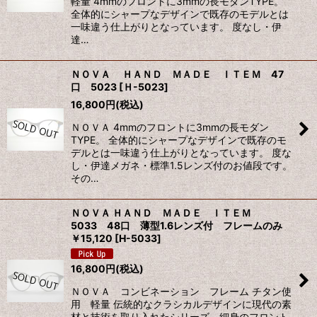
軽量 4mmのフロントに3mmの長モダンTYPE。
全体的にシャープなデザインで既存のモデルとは
一味違う仕上がりとなっています。 度なし・伊
達…
ＮＯＶＡ ＨＡＮＤ ＭＡＤＥ ＩＴＥＭ 47
口 5023
[
Ｈ-5023
]
16,800
円
(税込)
ＮＯＶＡ 4mmのフロントに3mmの長モダン
TYPE。 全体的にシャープなデザインで既存のモ
デルとは一味違う仕上がりとなっています。 度な
し・伊達メガネ・標準1.5レンズ付のお値段です。
その…
ＮＯＶＡ ＨＡＮＤ ＭＡＤＥ ＩＴＥＭ
5033 48口 薄型1.6レンズ付 フレームのみ
￥15,120
[
H-5033
]
16,800
円
(税込)
ＮＯＶＡ コンビネーション フレーム チタン使
用 軽量 伝統的なクラシカルデザインに現代の素
材と技術を取り入れたシリーズ。細身のフロント