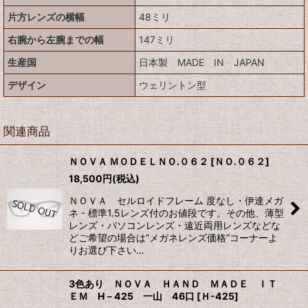
片方レンズの横幅
48ミリ
右腕から左腕までの幅
147ミリ
生産国
日本製 MADE IN JAPAN
デザイン
ウェリントン型
関連商品
ＮＯＶＡ ＭＯＤＥＬＮＯ.０６２
[
ＮＯ.０６２
]
18,500
円
(税込)
ＮＯＶＡ セルロイドフレーム 度なし・伊達メガ
ネ・標準1.5レンズ付のお値段です。その他、薄型
レンズ・パソコンレンズ・遠近両用レンズなどな
どご希望の場合は”メガネレンズ価格”コーナーよ
りお選び下さい…
3色あり ＮＯＶＡ ＨＡＮＤ ＭＡＤＥ ＩＴ
ＥＭ H－425 一山 46口
[
Ｈ-425
]