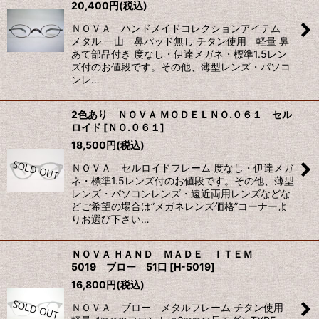
20,400
円
(税込)
ＮＯＶＡ ハンドメイドコレクションアイテム
メタル 一山 鼻パッド無し チタン使用 軽量 鼻
あて部品付き 度なし・伊達メガネ・標準1.5レン
ズ付のお値段です。その他、薄型レンズ・パソコ
ンレ…
2色あり ＮＯＶＡ ＭＯＤＥＬＮＯ.０６１ セル
ロイド
[
ＮＯ.０６１
]
18,500
円
(税込)
ＮＯＶＡ セルロイドフレーム 度なし・伊達メガ
ネ・標準1.5レンズ付のお値段です。その他、薄型
レンズ・パソコンレンズ・遠近両用レンズなどな
どご希望の場合は”メガネレンズ価格”コーナーよ
りお選び下さい…
ＮＯＶＡ ＨＡＮＤ ＭＡＤＥ ＩＴＥＭ
5019 ブロー 51口
[
H-5019
]
16,800
円
(税込)
ＮＯＶＡ ブロー メタルフレーム チタン使用