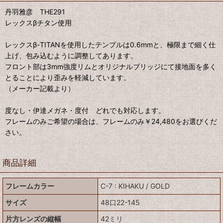
丹羽雅彦 THE291
レックスβチタン使用
レックスβ-TITANを使用したテンプルは0.6mmと、極限まで細く仕
上げ、包み込むように調整してあります。
フロント部は3mm強度リムとオリジナルブリッジにて接地面を多く
とることにより歪みを軽減しています。
（メーカー記載より）
度なし・伊達メガネ・度付 どれでも対応します。
フレームのみご希望の場合は、フレームのみ￥24,480をお選びくだ
さい。
商品詳細
フレームカラー
C-7 : KIHAKU / GOLD
サイズ
48口22-145
片方レンズの縦幅
42ミリ